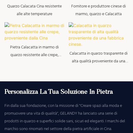
Quarzo Calacata Cina resistente
Fornitore e produttore cinese di
alle alte temperature
marmo, quarzo e Calacatta
Pietra Calacatta in marmo di
Calacatta in quarzo trasparente di
quarzo resistente alle crepe,
alta qualità proveniente da una
proveniente dalla Cina
fabbrica cinese.
Personalizza La Tua Soluzione In Pietra
Fin dalla sua fondazione, con la missione di "Creare spazi alla moda e
promuovere una vita di qualità", GELANDY ha lanciato una serie di
prodotti in quarzo e superfici solide sani, sicuri ed eleganti. I marchi del
marchio sono rinomati nel settore della pietra artificiale in Cina.