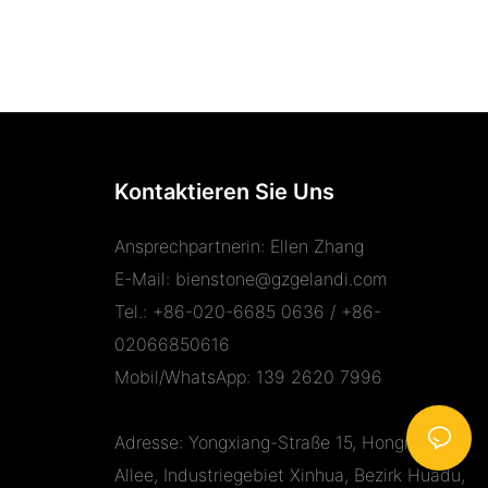
Kontaktieren Sie Uns
Ansprechpartnerin: Ellen Zhang
E-Mail:
bienstone@gzgelandi.com
Tel.: +86-020-6685 0636 / +86-
02066850616
Mobil/WhatsApp: 139 2620 7996
Adresse: Yongxiang-Straße 15, Hongmian-
Allee, Industriegebiet Xinhua, Bezirk Huadu,