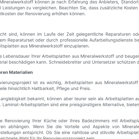
s Mineralwerkstoff können je nach Erfahrung des Anbieters, Standort
Leistungen zu vergleichen. Beachten Sie, dass zusätzliche Kosten w
amtkosten der Renovierung erhöhen können.
icht sind, können im Laufe der Zeit gelegentliche Reparaturen ode
em Reparaturset oder durch professionelle Aufarbeitungsdienste beh
eitsplatten aus Mineralwerkstoff einzuplanen.
e Lebensdauer Ihrer Arbeitsplatten aus Mineralwerkstoff und beugen
rial beschädigen kann. Schneidebretter und Untersetzer schützen di
eren Materialien
ierungsprojekt ist es wichtig, Arbeitsplatten aus Mineralwerkstof
le hinsichtlich Haltbarkeit, Pflege und Preis.
 Langlebigkeit bekannt, können aber teurer sein als Arbeitsplatten a
. Laminat-Arbeitsplatten sind eine preisgünstigere Alternative, biet
e Renovierung Ihrer Küche oder Ihres Badezimmers mit Arbeitspl
turen abhängen. Wenn Sie die Vorteile und Aspekte von Mineralwe
tellungen entspricht. Ob Sie eine nahtlose und stilvolle Arbeitspla
ichnete Wahl für Ihr Renovierungsprojekt sein.