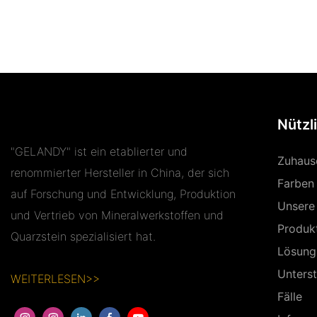
Nützl
"GELANDY" ist ein etablierter und
Zuhaus
renommierter Hersteller in China, der sich
Farben
auf Forschung und Entwicklung, Produktion
Unsere
und Vertrieb von Mineralwerkstoffen und
Produk
Quarzstein spezialisiert hat.
Lösung
Unters
WEITERLESEN>>
Fälle