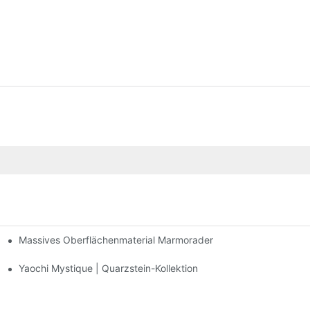
Massives Oberflächenmaterial Marmorader
ahrung In Der Fertigung
nhausbereich
Yaochi Mystique | Quarzstein-Kollektion