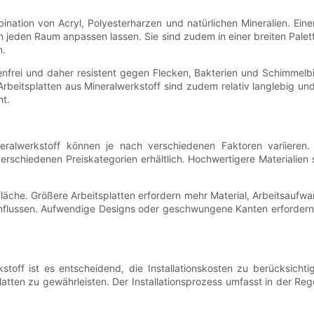
nation von Acryl, Polyesterharzen und natürlichen Mineralien. Einer
n jeden Raum anpassen lassen. Sie sind zudem in einer breiten Palet
n.
enfrei und daher resistent gegen Flecken, Bakterien und Schimmelbi
 Arbeitsplatten aus Mineralwerkstoff sind zudem relativ langlebig u
ht.
neralwerkstoff können je nach verschiedenen Faktoren variieren. 
erschiedenen Preiskategorien erhältlich. Hochwertigere Materialien 
tsfläche. Größere Arbeitsplatten erfordern mehr Material, Arbeitsaufw
einflussen. Aufwendige Designs oder geschwungene Kanten erforde
stoff ist es entscheidend, die Installationskosten zu berücksichti
atten zu gewährleisten. Der Installationsprozess umfasst in der Re