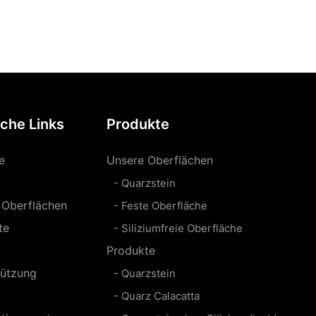
iche Links
Produkte
e
Unsere Oberflächen
- Quarzstein
 Oberflächen
- Feste Oberfläche
te
- Siliziumfreie Oberfläche
Produkte
tützung
- Quarzstein
- Quarz Calacatta