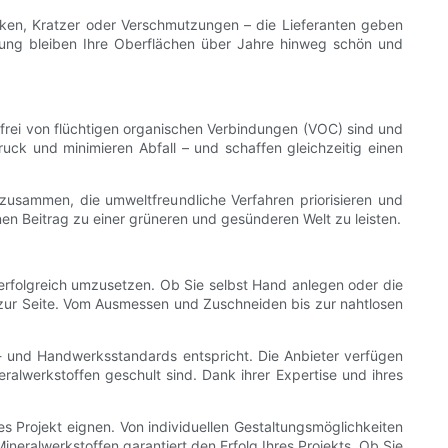
cken, Kratzer oder Verschmutzungen – die Lieferanten geben
tzung bleiben Ihre Oberflächen über Jahre hinweg schön und
ie frei von flüchtigen organischen Verbindungen (VOC) sind und
uck und minimieren Abfall – und schaffen gleichzeitig einen
 zusammen, die umweltfreundliche Verfahren priorisieren und
inen Beitrag zu einer grüneren und gesünderen Welt zu leisten.
t erfolgreich umzusetzen. Ob Sie selbst Hand anlegen oder die
 zur Seite. Vom Ausmessen und Zuschneiden bis zur nahtlosen
ts- und Handwerksstandards entspricht. Die Anbieter verfügen
eralwerkstoffen geschult sind. Dank ihrer Expertise und ihres
es Projekt eignen. Von individuellen Gestaltungsmöglichkeiten
ineralwerkstoffen garantiert den Erfolg Ihres Projekts. Ob Sie