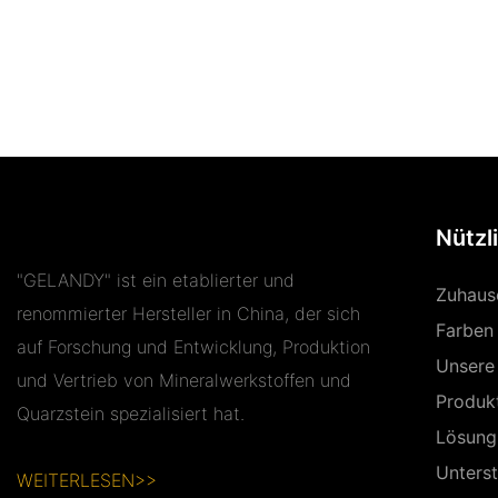
Nützl
"GELANDY" ist ein etablierter und
Zuhaus
renommierter Hersteller in China, der sich
Farben
auf Forschung und Entwicklung, Produktion
Unsere
und Vertrieb von Mineralwerkstoffen und
Produk
Quarzstein spezialisiert hat.
Lösung
Unters
WEITERLESEN>>