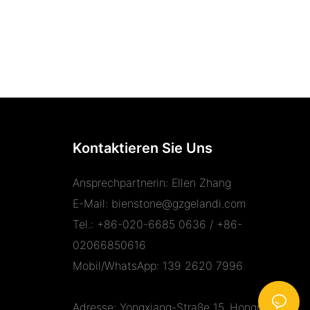
Kontaktieren Sie Uns
Ansprechpartnerin: Ellen Zhang
E-Mail:
bienstone@gzgelandi.com
Tel.: +86-020-6685 0636 / +86-
02066850616
Mobil/WhatsApp: 139 2620 7996
Adresse: Yongxiang-Straße 15, Hongmian-