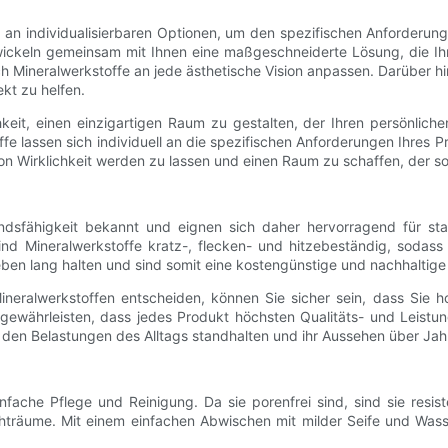
te an individualisierbaren Optionen, um den spezifischen Anforderu
twickeln gemeinsam mit Ihnen eine maßgeschneiderte Lösung, die I
 sich Mineralwerkstoffe an jede ästhetische Vision anpassen. Darüber
ekt zu helfen.
keit, einen einzigartigen Raum zu gestalten, der Ihren persönlich
e lassen sich individuell an die spezifischen Anforderungen Ihres P
on Wirklichkeit werden zu lassen und einen Raum zu schaffen, der so e
andsfähigkeit bekannt und eignen sich daher hervorragend für st
nd Mineralwerkstoffe kratz-, flecken- und hitzebeständig, sodas
ben lang halten und sind somit eine kostengünstige und nachhaltige 
eralwerkstoffen entscheiden, können Sie sicher sein, dass Sie ho
 gewährleisten, dass jedes Produkt höchsten Qualitäts- und Leistu
e den Belastungen des Alltags standhalten und ihr Aussehen über Ja
einfache Pflege und Reinigung. Da sie porenfrei sind, sind sie re
träume. Mit einem einfachen Abwischen mit milder Seife und Wass