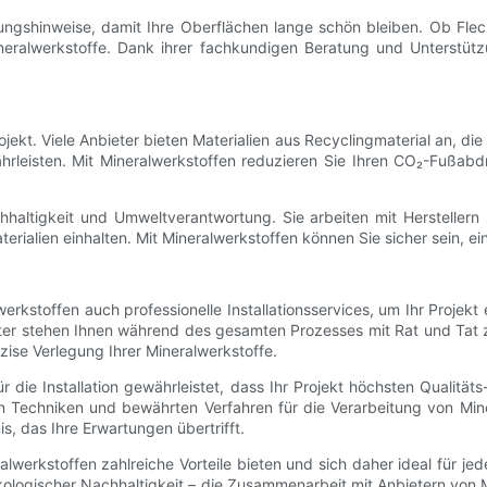
tungshinweise, damit Ihre Oberflächen lange schön bleiben. Ob Fle
ineralwerkstoffe. Dank ihrer fachkundigen Beratung und Unterstü
ojekt. Viele Anbieter bieten Materialien aus Recyclingmaterial an, d
hrleisten. Mit Mineralwerkstoffen reduzieren Sie Ihren CO₂-Fußabdr
hhaltigkeit und Umweltverantwortung. Sie arbeiten mit Herstellern
terialien einhalten. Mit Mineralwerkstoffen können Sie sicher sein, e
rkstoffen auch professionelle Installationsservices, um Ihr Projek
bieter stehen Ihnen während des gesamten Prozesses mit Rat und Tat
äzise Verlegung Ihrer Mineralwerkstoffe.
 die Installation gewährleistet, dass Ihr Projekt höchsten Qualitä
ten Techniken und bewährten Verfahren für die Verarbeitung von Min
is, das Ihre Erwartungen übertrifft.
erkstoffen zahlreiche Vorteile bieten und sich daher ideal für jed
kologischer Nachhaltigkeit – die Zusammenarbeit mit Anbietern von M