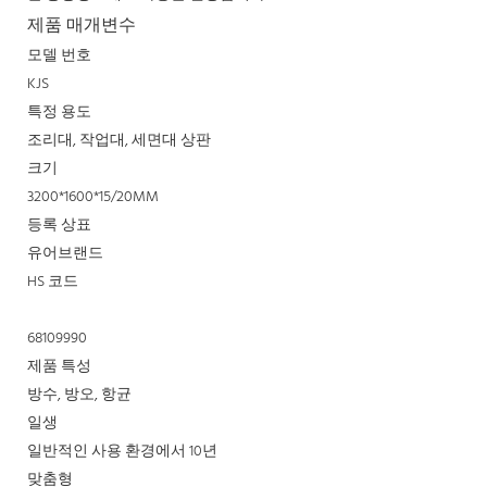
제품 매개변수
모델 번호
KJS
특정 용도
조리대, 작업대, 세면대 상판
크기
3200*1600*15/20MM
등록 상표
유어브랜드
HS 코드
68109990
제품 특성
방수, 방오, 항균
일생
일반적인 사용 환경에서 10년
맞춤형