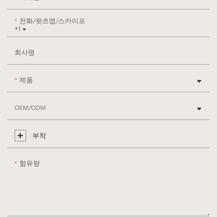
전화/왓츠앱/스카이프
+1
회사명
제품
OEM/ODM
부착
함유량