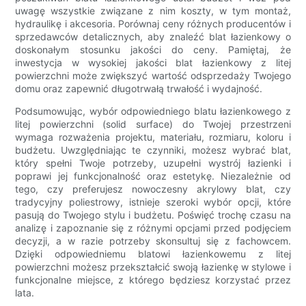
uwagę wszystkie związane z nim koszty, w tym montaż,
hydraulikę i akcesoria. Porównaj ceny różnych producentów i
sprzedawców detalicznych, aby znaleźć blat łazienkowy o
doskonałym stosunku jakości do ceny. Pamiętaj, że
inwestycja w wysokiej jakości blat łazienkowy z litej
powierzchni może zwiększyć wartość odsprzedaży Twojego
domu oraz zapewnić długotrwałą trwałość i wydajność.
Podsumowując, wybór odpowiedniego blatu łazienkowego z
litej powierzchni (solid surface) do Twojej przestrzeni
wymaga rozważenia projektu, materiału, rozmiaru, koloru i
budżetu. Uwzględniając te czynniki, możesz wybrać blat,
który spełni Twoje potrzeby, uzupełni wystrój łazienki i
poprawi jej funkcjonalność oraz estetykę. Niezależnie od
tego, czy preferujesz nowoczesny akrylowy blat, czy
tradycyjny poliestrowy, istnieje szeroki wybór opcji, które
pasują do Twojego stylu i budżetu. Poświęć trochę czasu na
analizę i zapoznanie się z różnymi opcjami przed podjęciem
decyzji, a w razie potrzeby skonsultuj się z fachowcem.
Dzięki odpowiedniemu blatowi łazienkowemu z litej
powierzchni możesz przekształcić swoją łazienkę w stylowe i
funkcjonalne miejsce, z którego będziesz korzystać przez
lata.