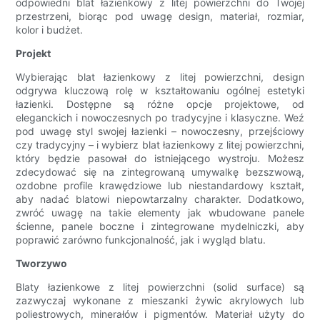
odpowiedni blat łazienkowy z litej powierzchni do Twojej
przestrzeni, biorąc pod uwagę design, materiał, rozmiar,
kolor i budżet.
Projekt
Wybierając blat łazienkowy z litej powierzchni, design
odgrywa kluczową rolę w kształtowaniu ogólnej estetyki
łazienki. Dostępne są różne opcje projektowe, od
eleganckich i nowoczesnych po tradycyjne i klasyczne. Weź
pod uwagę styl swojej łazienki – nowoczesny, przejściowy
czy tradycyjny – i wybierz blat łazienkowy z litej powierzchni,
który będzie pasował do istniejącego wystroju. Możesz
zdecydować się na zintegrowaną umywalkę bezszwową,
ozdobne profile krawędziowe lub niestandardowy kształt,
aby nadać blatowi niepowtarzalny charakter. Dodatkowo,
zwróć uwagę na takie elementy jak wbudowane panele
ścienne, panele boczne i zintegrowane mydelniczki, aby
poprawić zarówno funkcjonalność, jak i wygląd blatu.
Tworzywo
Blaty łazienkowe z litej powierzchni (solid surface) są
zazwyczaj wykonane z mieszanki żywic akrylowych lub
poliestrowych, minerałów i pigmentów. Materiał użyty do