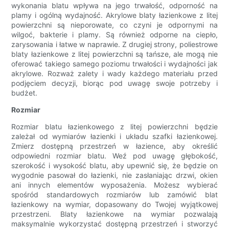
wykonania blatu wpływa na jego trwałość, odporność na
plamy i ogólną wydajność. Akrylowe blaty łazienkowe z litej
powierzchni są nieporowate, co czyni je odpornymi na
wilgoć, bakterie i plamy. Są również odporne na ciepło,
zarysowania i łatwe w naprawie. Z drugiej strony, poliestrowe
blaty łazienkowe z litej powierzchni są tańsze, ale mogą nie
oferować takiego samego poziomu trwałości i wydajności jak
akrylowe. Rozważ zalety i wady każdego materiału przed
podjęciem decyzji, biorąc pod uwagę swoje potrzeby i
budżet.
Rozmiar
Rozmiar blatu łazienkowego z litej powierzchni będzie
zależał od wymiarów łazienki i układu szafki łazienkowej.
Zmierz dostępną przestrzeń w łazience, aby określić
odpowiedni rozmiar blatu. Weź pod uwagę głębokość,
szerokość i wysokość blatu, aby upewnić się, że będzie on
wygodnie pasował do łazienki, nie zasłaniając drzwi, okien
ani innych elementów wyposażenia. Możesz wybierać
spośród standardowych rozmiarów lub zamówić blat
łazienkowy na wymiar, dopasowany do Twojej wyjątkowej
przestrzeni. Blaty łazienkowe na wymiar pozwalają
maksymalnie wykorzystać dostępną przestrzeń i stworzyć