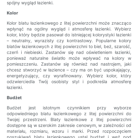
spójny wygląd łazienki.
Kolor
Kolor blatu łazienkowego z litej powierzchni może znacząco
wpłynąć na ogólny wygląd i atmosferę łazienki. Wybierz
kolor, który będzie pasował do istniejącej kolorystyki łazienki
– neutralny, wyrazisty czy kontrastowy. Popularne kolory
blatów łazienkowych z litej powierzchni to biel, beż, szarość,
czerń i niebieski. Zastanów się nad oświetleniem łazienki,
ponieważ naturalne światło może wpływać na kolory w
pomieszczeniu. Zastanów się również nad nastrojem, jaki
chcesz stworzyć w łazience – czy ma on być uspokajający,
energetyzujący, czy wyrafinowany. Wybierz kolor, który
odzwierciedla Twój osobisty styl i podkreśla atmosferę
łazienki.
Budżet
Budżet jest istotnym czynnikiem przy wyborze
odpowiedniego blatu łazienkowego z litej powierzchni do
Twojej przestrzeni. Blaty łazienkowe z litej powierzchni
dostępne są w szerokim zakresie cenowym, w zależności od
materiału, rozmiaru, wzoru i marki. Przed rozpoczęciem
poszukiwań blatu łazienkowego ustal budżet i weź pod