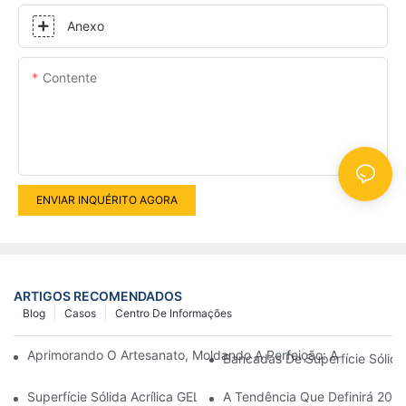
Anexo
Contente
ENVIAR INQUÉRITO AGORA
ARTIGOS RECOMENDADOS
Blog
Casos
Centro De Informações
Aprimorando O Artesanato, Moldando A Perfeição: A Essência D
Bancadas De Superfície Sólid
Superfície Sólida Acrílica GELANDY — Desempenho Em Termo
A Tendência Que Definirá 2026