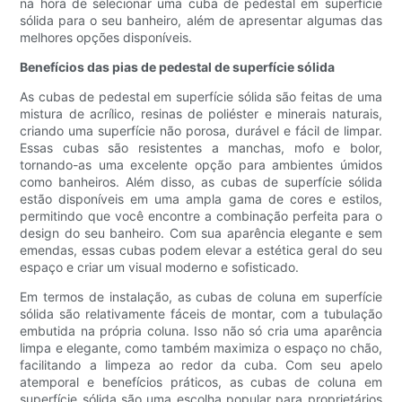
na hora de selecionar uma cuba de pedestal em superfície
sólida para o seu banheiro, além de apresentar algumas das
melhores opções disponíveis.
Benefícios das pias de pedestal de superfície sólida
As cubas de pedestal em superfície sólida são feitas de uma
mistura de acrílico, resinas de poliéster e minerais naturais,
criando uma superfície não porosa, durável e fácil de limpar.
Essas cubas são resistentes a manchas, mofo e bolor,
tornando-as uma excelente opção para ambientes úmidos
como banheiros. Além disso, as cubas de superfície sólida
estão disponíveis em uma ampla gama de cores e estilos,
permitindo que você encontre a combinação perfeita para o
design do seu banheiro. Com sua aparência elegante e sem
emendas, essas cubas podem elevar a estética geral do seu
espaço e criar um visual moderno e sofisticado.
Em termos de instalação, as cubas de coluna em superfície
sólida são relativamente fáceis de montar, com a tubulação
embutida na própria coluna. Isso não só cria uma aparência
limpa e elegante, como também maximiza o espaço no chão,
facilitando a limpeza ao redor da cuba. Com seu apelo
atemporal e benefícios práticos, as cubas de coluna em
superfície sólida são uma escolha popular para proprietários