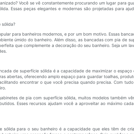
nizado? Você se vê constantemente procurando um lugar para guarda
sólida. Essas peças elegantes e modernas são projetadas para aj
 sólida?
pular para banheiros modernos, e por um bom motivo. Essas bancada
mbiente úmido do banheiro. Além disso, as bancadas com pia de su
da perfeita que complemente a decoração do seu banheiro. Seja um 
des.
ncada de superfície sólida é a capacidade de maximizar o espaço
as abertas, oferecendo amplo espaço para guardar toalhas, produtos
facilitando encontrar o que você precisa quando precisa. Com tud
ro.
binetes de pia com superfície sólida, muitos modelos também vêm 
embutidos. Esses recursos ajudam você a aproveitar ao máximo cad
ie sólida para o seu banheiro é a capacidade que eles têm de cri