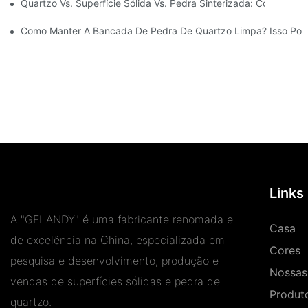
Quartzo Vs. Superfície Sólida Vs. Pedra Sinterizada: Compara
Como Manter A Bancada De Pedra De Quartzo Limpa? Isso Pod
Links
A "GELANDY" é uma fabricante renomada e
Casa
de excelência na China, especializada em
Cores
pesquisa e desenvolvimento, produção e
Nossas 
vendas de superfícies sólidas e pedra de
Produt
quartzo.