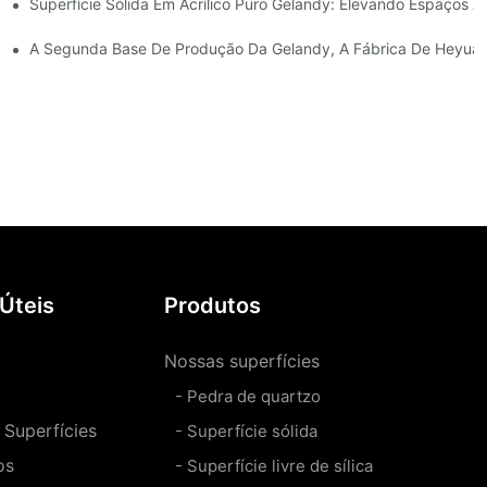
Superfície Sólida Em Acrílico Puro Gelandy: Elevando Espaços A
ção De Desempenho, Design, Fabricação E Custo
e Deixar Sua Casa Com Aparência De Nova.
A Segunda Base De Produção Da Gelandy, A Fábrica De Heyuan
 Úteis
Produtos
Nossas superfícies
- Pedra de quartzo
Superfícies
- Superfície sólida
os
- Superfície livre de sílica