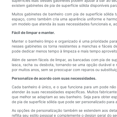
superfícies lisas desses gabinetes podem ajudar a dar ao se
existem gabinetes de pia de superfície sólida disponíveis para
Muitos gabinetes de banheiro com pia de superfície sólid
espaço, como também cria uma aparência uniforme e harmoni
um modelo que atenda às suas necessidades funcionais e, ao
Fácil de limpar e manter.
Manter o banheiro limpo e organizado é uma prioridade para a
nesses gabinetes os torna resistentes a manchas e fáceis 
pode dedicar menos tempo à limpeza e mais tempo aproveita
Além de serem fáceis de limpar, as bancadas com pia de supe
lasca, racha ou desbota, tornando-se uma opção durável e re
por muitos anos, sem se preocupar com reparos ou substituiç
Personalize de acordo com suas necessidades.
Cada banheiro é único, e o que funciona para um pode não f
atender às suas necessidades específicas. Muitos fabrican
que melhor se adaptam ao seu banheiro. Seja para obter es
de pia de superfície sólida que pode ser personalizado para
As opções de personalização também se estendem aos detal
reflita seu estilo pessoal e complemente o design geral do 