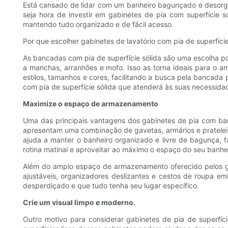
Está cansado de lidar com um banheiro bagunçado e desorga
seja hora de investir em gabinetes de pia com superfície 
mantendo tudo organizado e de fácil acesso.
Por que escolher gabinetes de lavatório com pia de superfície
As bancadas com pia de superfície sólida são uma escolha po
a manchas, arranhões e mofo. Isso as torna ideais para o a
estilos, tamanhos e cores, facilitando a busca pela banca
com pia de superfície sólida que atenderá às suas necessida
Maximize o espaço de armazenamento
Uma das principais vantagens dos gabinetes de pia com ba
apresentam uma combinação de gavetas, armários e prateleir
ajuda a manter o banheiro organizado e livre de bagunça, 
rotina matinal e aproveitar ao máximo o espaço do seu banhei
Além do amplo espaço de armazenamento oferecido pelos ga
ajustáveis, organizadores deslizantes e cestos de roupa 
desperdiçado e que tudo tenha seu lugar específico.
Crie um visual limpo e moderno.
Outro motivo para considerar gabinetes de pia de superfíc