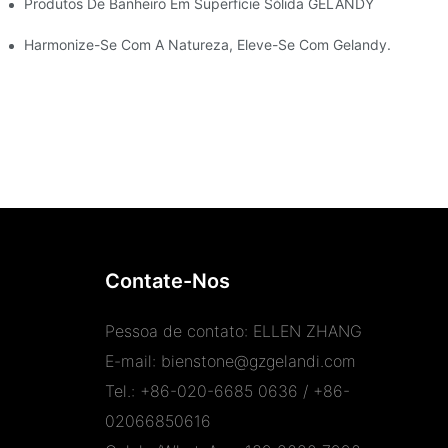
través De Aplicações Versáteis.
Produtos De Banheiro Em Superfície Sólida GELANDY
, Lançou As Bases Para A Ampliação Da Capacidade Produtiva!
Harmonize-Se Com A Natureza, Eleve-Se Com Gelandy.
Contate-Nos
Pessoa de contato: ELLEN ZHANG
E-mail:
bienstone@gzgelandi.com
Tel.: +86-020-6685 0636 / +86-
02066850616