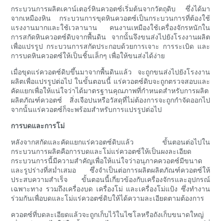
กระบวนการผลิตเคาน์เตอร์หินควอตซ์เริ่มต้นจากวัตถุดิบ ซึ่งได้มา
จากเหมืองหิน กระบวนการขุดหินควอตซ์เป็นกระบวนการที่ต้องใช้
แรงงานมากและใช้เวลานาน คนงานเหมืองใช้เครื่องจักรหนักใน
การสกัดหินควอตซ์ดิบจากพื้นดิน จากนั้นจึงขนส่งไปยังโรงงานผลิต
เพื่อแปรรูป กระบวนการสกัดประกอบด้วยการเจาะ การระเบิด และ
การบดหินควอตซ์ให้เป็นชิ้นเล็กๆ เพื่อให้ขนส่งได้ง่าย
เมื่อขุดแร่ควอตซ์ดิบขึ้นมาจากพื้นดินแล้ว จะถูกขนส่งไปยังโรงงาน
ผลิตเพื่อแปรรูปต่อไป ในขั้นตอนนี้ แร่ควอตซ์ดิบจะถูกตรวจสอบและ
คัดแยกเพื่อให้แน่ใจว่าได้มาตรฐานคุณภาพที่กำหนดสำหรับการผลิต
ผลิตภัณฑ์ควอตซ์ สิ่งเจือปนหรือวัสดุที่ไม่ต้องการจะถูกกำจัดออกไป
จากนั้นแร่ควอตซ์ก็จะพร้อมสำหรับการแปรรูปต่อไป
การบดและการโม่
หลังจากสกัดและคัดแยกแร่ควอตซ์ดิบแล้ว ขั้นตอนต่อไปใน
กระบวนการผลิตคือการบดและโม่แร่ควอตซ์ให้เป็นผงละเอียด
กระบวนการนี้มีความสำคัญเพื่อให้แน่ใจว่าอนุภาคควอตซ์มีขนาด
และรูปร่างที่สม่ำเสมอ ซึ่งจำเป็นต่อการผลิตผลิตภัณฑ์ควอตซ์ให้
ประสบความสำเร็จ ขั้นตอนนี้เกี่ยวข้องกับเครื่องจักรและอุปกรณ์
เฉพาะทาง รวมถึงเครื่องบด เครื่องโม่ และเครื่องโม่แป้ง ซึ่งทำงาน
ร่วมกันเพื่อบดและโม่แร่ควอตซ์ดิบให้ได้ความละเอียดตามต้องการ
ควอตซ์ที่บดละเอียดแล้วจะถูกเก็บไว้ในไซโลหรือถังเก็บขนาดใหญ่