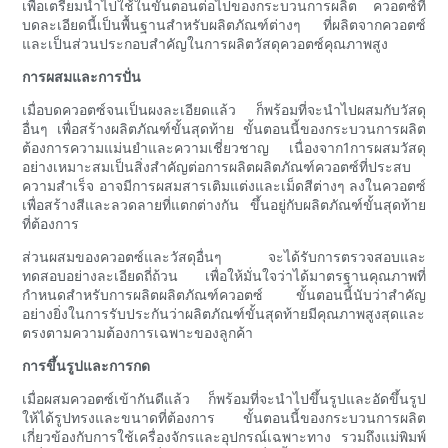
เพื่อเตรียมนำไปใช้ในขั้นตอนต่อไปของกระบวนการผลิต ควอตซ์ที่
บดละเอียดนี้เป็นพื้นฐานสำหรับผลิตภัณฑ์ต่างๆ ที่ผลิตจากควอตซ์
และเป็นส่วนประกอบสำคัญในการผลิตวัสดุควอตซ์คุณภาพสูง
การผสมและการปั่น
เมื่อบดควอตซ์จนเป็นผงละเอียดแล้ว ก็พร้อมที่จะนำไปผสมกับวัสดุ
อื่นๆ เพื่อสร้างผลิตภัณฑ์ขั้นสุดท้าย ขั้นตอนนี้ของกระบวนการผลิต
ต้องการความแม่นยำและความเชี่ยวชาญ เนื่องจาก1การผสมวัสดุ
อย่างเหมาะสมเป็นสิ่งสำคัญต่อการผลิตผลิตภัณฑ์ควอตซ์ที่ประสบ
ความสำเร็จ อาจมีการผสมสารเติมแต่งและเม็ดสีต่างๆ ลงในควอตซ์
เพื่อสร้างสีและลวดลายที่แตกต่างกัน ขึ้นอยู่กับผลิตภัณฑ์ขั้นสุดท้าย
ที่ต้องการ
ส่วนผสมของควอตซ์และวัสดุอื่นๆ จะได้รับการตรวจสอบและ
ทดสอบอย่างละเอียดถี่ถ้วน เพื่อให้มั่นใจว่าได้มาตรฐานคุณภาพที่
กำหนดสำหรับการผลิตผลิตภัณฑ์ควอตซ์ ขั้นตอนนี้นับว่าสำคัญ
อย่างยิ่งในการรับประกันว่าผลิตภัณฑ์ขั้นสุดท้ายมีคุณภาพสูงสุดและ
ตรงตามความต้องการเฉพาะของลูกค้า
การขึ้นรูปและการกด
เมื่อผสมควอตซ์เข้ากันดีแล้ว ก็พร้อมที่จะนำไปขึ้นรูปและอัดขึ้นรูป
ให้ได้รูปทรงและขนาดที่ต้องการ ขั้นตอนนี้ของกระบวนการผลิต
เกี่ยวข้องกับการใช้เครื่องจักรและอุปกรณ์เฉพาะทาง รวมถึงแม่พิมพ์