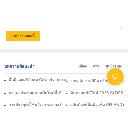
ส่งคำถามตอนนี้
บทความที่แนะนำ
บล็อก
กรณี
ศูนย์ข้อมูล
พื้นผิวอะคริลิกแท้ Gelandy: ยกระดับพื้นที่ด้วยการใช้งานที่หลากหลาย
ยกระดับงานฝีมือ สร้างสรรค์ความ
ความสง่างามแบบสมัยใหม่ที่ได้รับการนิยามใหม่: สำรวจคุณสมบัติของอ่
หินควอตซ์สีใหม่ 2025 GLDS524
การประยุกต์ใช้นวัตกรรมของ Gelandy ในโรงพยาบาล LoyalLee: กรณีศึ
ผลิตภัณฑ์พื้นผิวแข็ง GELANDY ที