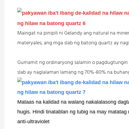
Maingat na pinipili ni Gelandy ang natural na min
materyales, ang mga slab ng batong quartz ay nag
Gumamit ng ordinaryong salamin o pagdugtungin a
slab ay naglalaman lamang ng 70%-80% na buhang
Mataas na kalidad na walang nakalalasong dagt
hugis. Hindi tinatablan ng tubig na may matata
anti-ultraviolet