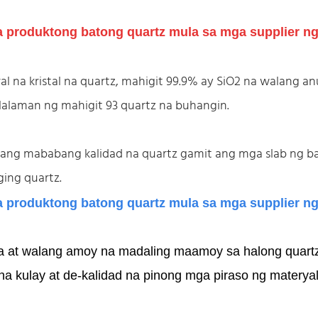
eral na kristal na quartz, mahigit 99.9% ay SiO2 na walan
lalaman ng mahigit 93 quartz na buhangin.
ng mababang kalidad na quartz gamit ang mga slab ng ba
ing quartz.
a at walang amoy na madaling maamoy sa halong quart
g na kulay at de-kalidad na pinong mga piraso ng mate