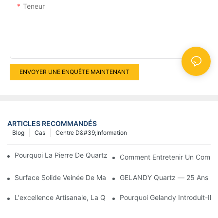
Teneur
ENVOYER UNE ENQUÊTE MAINTENANT
ARTICLES RECOMMANDÉS
Blog
Cas
Centre D&#39;information
Pourquoi La Pierre De Quartz Est-Elle Devenue Si Populaire ?
Comment Entretenir Un Comptoi
Surface Solide Veinée De Marbre
GELANDY Quartz — 25 Ans D'ex
L'excellence Artisanale, La Quête De La Perfection : L'âme De 
Pourquoi Gelandy Introduit-Il 