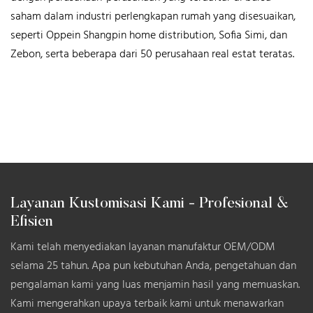
saham dalam industri perlengkapan rumah yang disesuaikan,
seperti Oppein Shangpin home distribution, Sofia Simi, dan
Zebon, serta beberapa dari 50 perusahaan real estat teratas.
Layanan Kustomisasi Kami - Profesional &
Efisien
Kami telah menyediakan layanan manufaktur OEM/ODM
selama 25 tahun. Apa pun kebutuhan Anda, pengetahuan dan
pengalaman kami yang luas menjamin hasil yang memuaskan.
Kami mengerahkan upaya terbaik kami untuk menawarkan