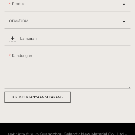
Produk
OEM/ODM
Lampiran
Kandungan
KIRIM PERTANYAAN SEKARANG
Hak Cipta © 2026
Guangzhou Gelandy New Material Co., Ltd -