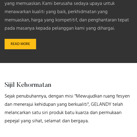
yang memuaskan. Kami berusaha sedaya upaya untuk
menawarkan kualiti yang baik, perkhidmatan yang
memuaskan, harga yang kompetitif, dan penghantaran tepat
pada masanya kepada pelanggan kami yang dihargai.
READ MORE
Sijil Kehormatan
Sejak penubuhannya, dengan misi "Mewujudkan ruang fesyen
dan menerajui kehidupan yang berkualiti", GELANDY telah
melancarkan satu siri produk batu kuarza dan permukaan
pepejal yang sihat, selamat dan bergaya.