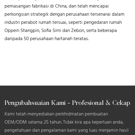
pemasangan fabrikasi di China, dan telah mencapai
perkongsian strategik dengan perusahaan tersenarai dalam
industri perabot rumah tersuai, seperti pengedaran rumah
Oppein Shangpin, Sofia Simi dan Zebon, serta beberapa
daripada 50 perusahaan hartanah teratas.
Pengubahsuaian Kami - Profesional & Cekap
Kami telah menyediakan perkhidmatan pembuatan
OEM/ODM selama 25 tahun. Tidak kira apa keperluan anda,
pengetahuan dan pengalaman kami yang luas menjamin hasil