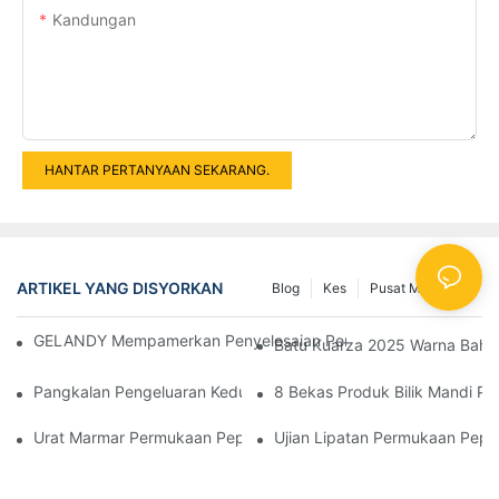
Kandungan
HANTAR PERTANYAAN SEKARANG.
ARTIKEL YANG DISYORKAN
Blog
Kes
Pusat Maklumat
GELANDY Mempamerkan Penyelesaian Permukaan Inovatif Di E
Batu Kuarza 2025 Warna Bah
Pangkalan Pengeluaran Kedua Gelandy, Kilang Heyuan Telah Me
8 Bekas Produk Bilik Mandi P
Urat Marmar Permukaan Pepejal
Ujian Lipatan Permukaan Pepeja