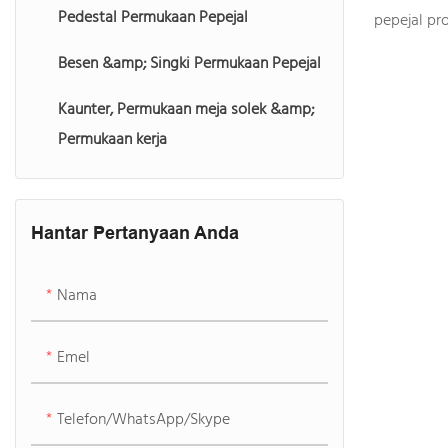
Pedestal Permukaan Pepejal
pepejal pr
bengkel le
Besen &amp; Singki Permukaan Pepejal
menghasilk
Kaunter, Permukaan meja solek &amp;
kaunter, d
Permukaan kerja
pemproses
sendiri, y
sehenti ke
kaunter hin
Hantar Pertanyaan Anda
Nama
Emel
Telefon/WhatsApp/Skype