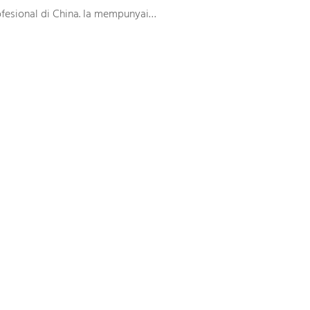
Permukaan Pepejal
ofesional di China. Ia mempunyai
mbaran permukaan pepejal yang
an bahan yang diperlukan untuk
an ia juga mempunyai kilang
an kaunter permukaan pepejalnya
ang menyediakan perkhidmatan
pada pelanggan daripada panel
gga kaunter siap.