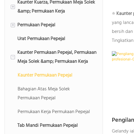
Kaunter Kuarza, Permukaan Meja Solek
+
&amp; Permukaan Kerja
⭐
Kaunter 
yang lancar
Permukaan Pepejal
Kaunter Kuarza
+
bersih dan
Urat Permukaan Pepejal
Bahagian Atas Meja Solek Kuarza
Permukaan Pepejal Akrilik Tulen
Tingkatkan
Kaunter Permukaan Pepejal, Permukaan
Permukaan Kerja Kuarza
Permukaan Pepejal Akrilik yang
-
Meja Solek &amp; Permukaan Kerja
Diubah Suai
Kaunter Permukaan Pepejal
Bahagian Atas Meja Solek
Permukaan Pepejal
Permukaan Kerja Permukaan Pepejal
Pengila
Tab Mandi Permukaan Pepejal
Pepejal 
Gelandy ia