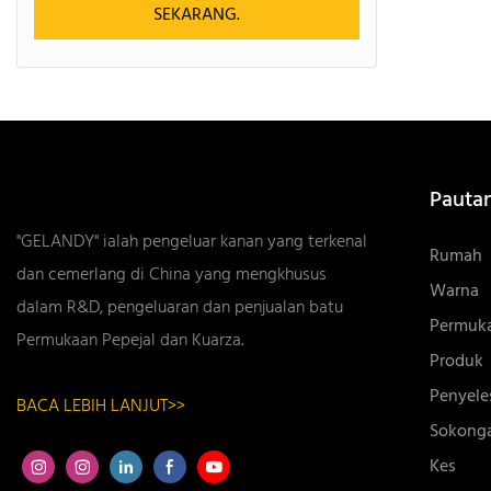
SEKARANG.
Pauta
"GELANDY" ialah pengeluar kanan yang terkenal
Rumah
dan cemerlang di China yang mengkhusus
Warna
dalam R&D, pengeluaran dan penjualan batu
Permuk
Permukaan Pepejal dan Kuarza.
Produk
Penyele
BACA LEBIH LANJUT>>
Sokong
Kes