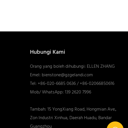
Hubungi Kami
Orang yang boleh dihubungi: ELLEN ZHANG
Emel:
bienstone@gzgelandi.com
Tel: +86-020-6685 0636 / +86-02066850616
Mob/ WhatsApp: 139 2620 7996
Tambah: 15 YongXiang Road, Hongmian Ave.,
Zon Industri Xinhua, Daerah Huadu, Bandar
Guangzhou