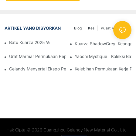
ARTIKEL YANG DISYORKAN
Blog
Kes
Pusat Maklumat
Batu Kuarza 2025 Warna Baharu GLDS524
Kuarza ShadowGrey: Keangguna
Urat Marmar Permukaan Pepejal
Yaochi Mystique | Koleksi Batu
Gelandy Menyertai Ekspo Perabot Rumah Tersuai Guangzhou Ch
Kelebihan Permukaan Kerja Pad
Hak Cipta © 2026
Guangzhou Gelandy New Material Co., Ltd -