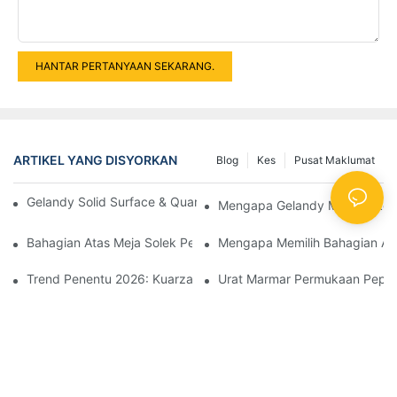
HANTAR PERTANYAAN SEKARANG.
ARTIKEL YANG DISYORKAN
Blog
Kes
Pusat Maklumat
Gelandy Solid Surface & Quartz Meraikan 23 Tahun Kejayaan
Mengapa Gelandy Memperkenal
Bahagian Atas Meja Solek Permukaan Pepejal GELANDY Digun
Mengapa Memilih Bahagian Ata
Trend Penentu 2026: Kuarza Diinspirasikan Oleh Batu Mewah S
Urat Marmar Permukaan Pepej