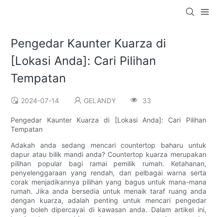
Pengedar Kaunter Kuarza di
[Lokasi Anda]: Cari Pilihan
Tempatan
2024-07-14
GELANDY
33
Pengedar Kaunter Kuarza di [Lokasi Anda]: Cari Pilihan
Tempatan
Adakah anda sedang mencari countertop baharu untuk
dapur atau bilik mandi anda? Countertop kuarza merupakan
pilihan popular bagi ramai pemilik rumah. Ketahanan,
penyelenggaraan yang rendah, dan pelbagai warna serta
corak menjadikannya pilihan yang bagus untuk mana-mana
rumah. Jika anda bersedia untuk menaik taraf ruang anda
dengan kuarza, adalah penting untuk mencari pengedar
yang boleh dipercayai di kawasan anda. Dalam artikel ini,