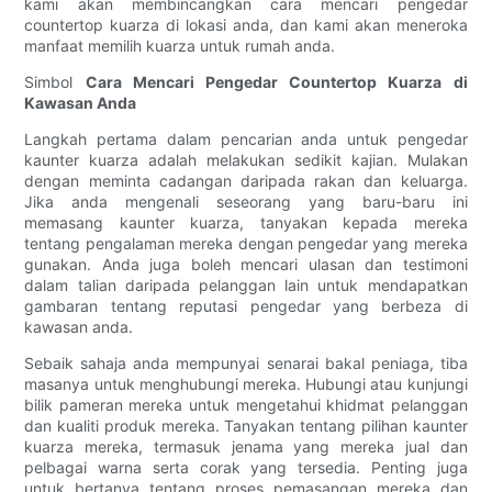
kami akan membincangkan cara mencari pengedar
countertop kuarza di lokasi anda, dan kami akan meneroka
manfaat memilih kuarza untuk rumah anda.
Simbol
Cara Mencari Pengedar Countertop Kuarza di
Kawasan Anda
Langkah pertama dalam pencarian anda untuk pengedar
kaunter kuarza adalah melakukan sedikit kajian. Mulakan
dengan meminta cadangan daripada rakan dan keluarga.
Jika anda mengenali seseorang yang baru-baru ini
memasang kaunter kuarza, tanyakan kepada mereka
tentang pengalaman mereka dengan pengedar yang mereka
gunakan. Anda juga boleh mencari ulasan dan testimoni
dalam talian daripada pelanggan lain untuk mendapatkan
gambaran tentang reputasi pengedar yang berbeza di
kawasan anda.
Sebaik sahaja anda mempunyai senarai bakal peniaga, tiba
masanya untuk menghubungi mereka. Hubungi atau kunjungi
bilik pameran mereka untuk mengetahui khidmat pelanggan
dan kualiti produk mereka. Tanyakan tentang pilihan kaunter
kuarza mereka, termasuk jenama yang mereka jual dan
pelbagai warna serta corak yang tersedia. Penting juga
untuk bertanya tentang proses pemasangan mereka dan