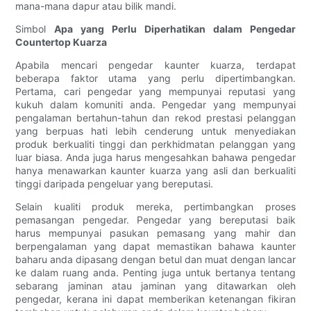
mana-mana dapur atau bilik mandi.
Simbol
Apa yang Perlu Diperhatikan dalam Pengedar
Countertop Kuarza
Apabila mencari pengedar kaunter kuarza, terdapat
beberapa faktor utama yang perlu dipertimbangkan.
Pertama, cari pengedar yang mempunyai reputasi yang
kukuh dalam komuniti anda. Pengedar yang mempunyai
pengalaman bertahun-tahun dan rekod prestasi pelanggan
yang berpuas hati lebih cenderung untuk menyediakan
produk berkualiti tinggi dan perkhidmatan pelanggan yang
luar biasa. Anda juga harus mengesahkan bahawa pengedar
hanya menawarkan kaunter kuarza yang asli dan berkualiti
tinggi daripada pengeluar yang bereputasi.
Selain kualiti produk mereka, pertimbangkan proses
pemasangan pengedar. Pengedar yang bereputasi baik
harus mempunyai pasukan pemasang yang mahir dan
berpengalaman yang dapat memastikan bahawa kaunter
baharu anda dipasang dengan betul dan muat dengan lancar
ke dalam ruang anda. Penting juga untuk bertanya tentang
sebarang jaminan atau jaminan yang ditawarkan oleh
pengedar, kerana ini dapat memberikan ketenangan fikiran