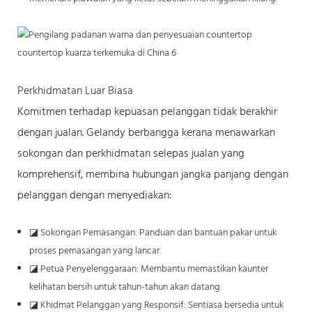
Perkhidmatan Luar Biasa
Komitmen terhadap kepuasan pelanggan tidak berakhir
dengan jualan. Gelandy berbangga kerana menawarkan
sokongan dan perkhidmatan selepas jualan yang
komprehensif, membina hubungan jangka panjang dengan
pelanggan dengan menyediakan:
◪
Sokongan Pemasangan: Panduan dan bantuan pakar untuk
proses pemasangan yang lancar.
◪
Petua Penyelenggaraan: Membantu memastikan kaunter
kelihatan bersih untuk tahun-tahun akan datang.
◪
Khidmat Pelanggan yang Responsif: Sentiasa bersedia untuk