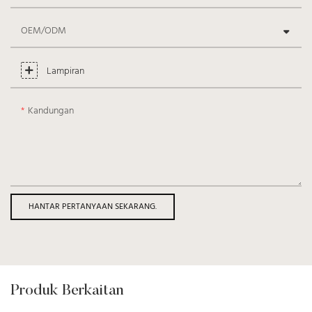
OEM/ODM
Lampiran
Kandungan
HANTAR PERTANYAAN SEKARANG.
Produk Berkaitan