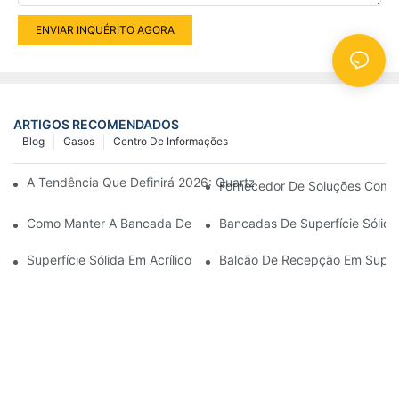
ENVIAR INQUÉRITO AGORA
ARTIGOS RECOMENDADOS
Blog
Casos
Centro De Informações
A Tendência Que Definirá 2026: Quartzo Inspirado Em Pedras N
Fornecedor De Soluções Comp
Como Manter A Bancada De Pedra De Quartzo Limpa? Isso Pod
Bancadas De Superfície Sólid
Superfície Sólida Em Acrílico Puro Gelandy: Elevando Espaços A
Balcão De Recepção Em Superf