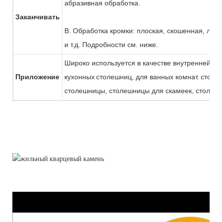
абразивная обработка.
Заканчивать
B. Обработка кромки: плоская, скошенная, лам
и т.д. Подробности см. ниже.
Широко используется в качестве внутренней об
Приложение
кухонных
столешниц, для ванных комнат.
столеш
столешницы, столешницы для скамеек, столешни