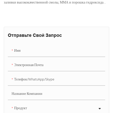
заливки высококачественной смолы, ММА и порошка гидроксида
алюминия. Поверхность имеет теплую и гладкую текстуру,
обеспечивающую комфортные ощущения при контакте с кожей.
Ванны имеют непористую поверхность, которая предотвращает
скопление грязи и пыли, а также препятствует росту бактерий,
обеспечивая комфорт и безопасность.
Отправьте Свой Запрос
Имя
Электронная Почта
Телефон/WhatsApp/Skype
Название Компании
Продукт