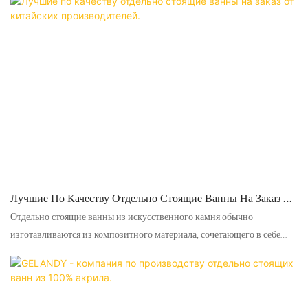
другими типами ванн. Они долговечны, устойчивы к
ультрафиолетовому излучению, не желтеют, нетоксичны, не
излучают радиацию и экологичны, легко чистятся, удобны,
современны, стильны, универсальны и термостойки.
Лучшие По Качеству Отдельно Стоящие Ванны На Заказ От
Китайских Производителей.
Отдельно стоящие ванны из искусственного камня обычно
изготавливаются из композитного материала, сочетающего в себе
гидроксидный порошок, смолу и другие добавки. В результате
получается прочная и непористая поверхность, устойчивая к пятнам,
царапинам и выцветанию.