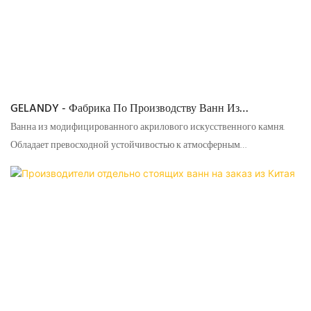
GELANDY - Фабрика По Производству Ванн Из
Модифицированного Акрилового Искусственного Камня
Ванна из модифицированного акрилового искусственного камня.
По Лучшей Цене
Обладает превосходной устойчивостью к атмосферным
воздействиям, пятнам и воде.