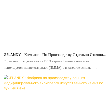
GELANDY - Компания По Производству Отдельно Стоящих
Ванн Из 100% Акрила.
Отдельностоящая ванна из 100% акрила. В качестве основы
используется полиметакрилат (ПММА), а в качестве основы —
высококачественный порошок гидроксида алюминия.