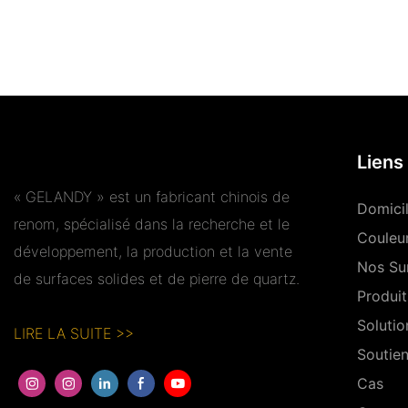
Liens 
« GELANDY » est un fabricant chinois de
Domici
renom, spécialisé dans la recherche et le
Couleu
développement, la production et la vente
Nos Su
de surfaces solides et de pierre de quartz.
Produit
Solutio
LIRE LA SUITE >>
Soutie
Cas