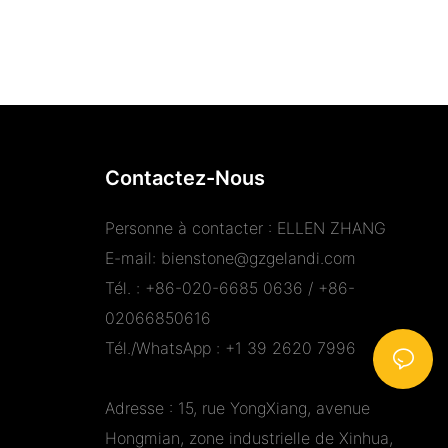
Contactez-Nous
Personne à contacter : ELLEN ZHANG
E-mail:
bienstone@gzgelandi.com
Tél. : +86-020-6685 0636 / +86-
02066850616
Tél./WhatsApp : +1 39 2620 7996
Adresse : 15, rue YongXiang, avenue
Hongmian, zone industrielle de Xinhua,