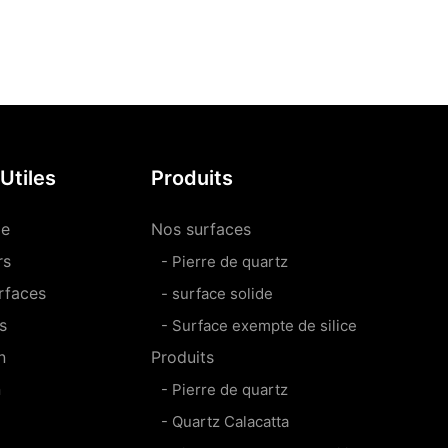
Utiles
Produits
le
Nos surfaces
rs
- Pierre de quartz
rfaces
- surface solide
s
- Surface exempte de silice
n
Produits
n
- Pierre de quartz
- Quartz Calacatta