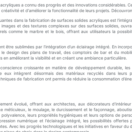
es acryliques a connu des progrès et des innovations considérables. Ces
r créativité et d'améliorer la fonctionnalité de leurs projets. Décou
antes dans la fabrication de surfaces solides acryliques est l’intég
mages et des textures complexes sur des surfaces solides, ouvrant 
s comme le marbre et le bois, offrant aux utilisateurs la possibilit
ent être sublimées par l’intégration d’un éclairage intégré. En incor
né le design des plans de travail, des comptoirs de bar et du mobil
 en améliorant la visibilité et en créant une ambiance particulière.
e conscience croissante en matière de développement durable, les
e eux intègrent désormais des matériaux recyclés dans leurs pro
echniques de fabrication ont permis de réduire la consommation d’éne
ement évolué, offrant aux architectes, aux décorateurs d'intérieur
e méticuleux, le moulage, le durcissement et le façonnage, about
r polyvalence, leurs propriétés hygiéniques et leurs options de pers
ession numérique et l'éclairage intégré, les possibilités offertes 
es. Avec les progrès technologiques et les initiatives en faveur du 
eur place de choix dans le design contemporain.