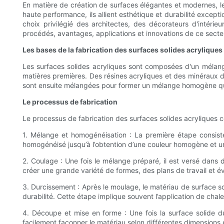
En matière de création de surfaces élégantes et modernes, les
haute performance, ils allient esthétique et durabilité except
choix privilégié des architectes, des décorateurs d'intérieu
procédés, avantages, applications et innovations de ce secte
Les bases de la fabrication des surfaces solides acryliques
Les surfaces solides acryliques sont composées d'un mélang
matières premières. Des résines acryliques et des minéraux de
sont ensuite mélangées pour former un mélange homogène qui 
Le processus de fabrication
Le processus de fabrication des surfaces solides acryliques 
1. Mélange et homogénéisation : La première étape consiste
homogénéisé jusqu’à l’obtention d’une couleur homogène et u
2. Coulage : Une fois le mélange préparé, il est versé dans d
créer une grande variété de formes, des plans de travail et 
3. Durcissement : Après le moulage, le matériau de surface so
durabilité. Cette étape implique souvent l’application de chale
4. Découpe et mise en forme : Une fois la surface solide du
facilement façonner le matériau selon différentes dimensions