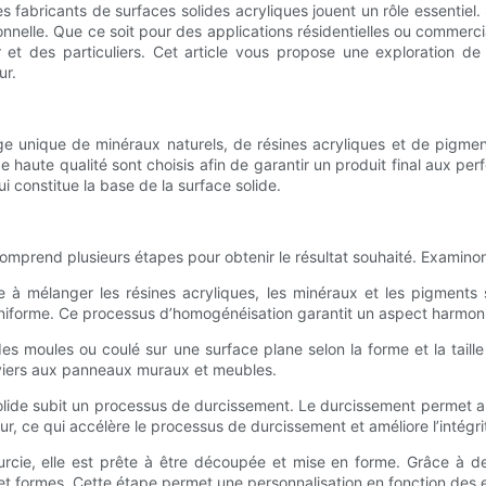
 fabricants de surfaces solides acryliques jouent un rôle essentiel.
ionnelle. Que ce soit pour des applications résidentielles ou commerci
r et des particuliers. Cet article vous propose une exploration de 
ur.
e unique de minéraux naturels, de résines acryliques et de pigment
 haute qualité sont choisis afin de garantir un produit final aux pe
constitue la base de la surface solide.
comprend plusieurs étapes pour obtenir le résultat souhaité. Examino
 à mélanger les résines acryliques, les minéraux et les pigments
niforme. Ce processus d’homogénéisation garantit un aspect harmonie
es moules ou coulé sur une surface plane selon la forme et la taille
éviers aux panneaux muraux et meubles.
lide subit un processus de durcissement. Le durcissement permet au 
ur, ce qui accélère le processus de durcissement et améliore l’intégri
rcie, elle est prête à être découpée et mise en forme. Grâce à de
 et formes. Cette étape permet une personnalisation en fonction des