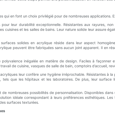
s qui en font un choix privilégié pour de nombreuses applications. E
s pour leur durabilité exceptionnelle. Résistantes aux rayures, no
 cuisines et les salles de bains. Leur nature solide leur assure ég
urfaces solides en acrylique réside dans leur aspect homogène.
 acrylique peuvent être fabriquées sans aucun joint apparent. Il en r
ne polyvalence inégalée en matière de design. Faciles à façonner e
ravail de cuisine, vasques de salle de bain, comptoirs d’accueil, rev
cryliques leur confère une hygiène irréprochable. Résistantes à la pr
els que les hôpitaux et les laboratoires. De plus, leur surface liss
nt de nombreuses possibilités de personnalisation. Disponibles dans
 solution idéale correspondant à leurs préférences esthétiques. Le
des surfaces texturées.
ues