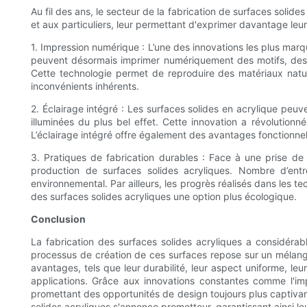
Au fil des ans, le secteur de la fabrication de surfaces solid
et aux particuliers, leur permettant d'exprimer davantage leu
1. Impression numérique : L’une des innovations les plus marqu
peuvent désormais imprimer numériquement des motifs, des i
Cette technologie permet de reproduire des matériaux naturel
inconvénients inhérents.
2. Éclairage intégré : Les surfaces solides en acrylique peuv
illuminées du plus bel effet. Cette innovation a révolution
L’éclairage intégré offre également des avantages fonctionnels
3. Pratiques de fabrication durables : Face à une prise d
production de surfaces solides acryliques. Nombre d’entr
environnemental. Par ailleurs, les progrès réalisés dans les t
des surfaces solides acryliques une option plus écologique.
Conclusion
La fabrication des surfaces solides acryliques a considérabl
processus de création de ces surfaces repose sur un mélang
avantages, tels que leur durabilité, leur aspect uniforme, leu
applications. Grâce aux innovations constantes comme l'impr
promettant des opportunités de design toujours plus captivant
solides acryliques s'annonce prometteur, garantissant ainsi l