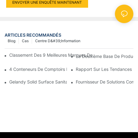
ENVOYER UNE ENQUÊTE MAINTENANT
ARTICLES RECOMMANDÉS
Blog
Cas
Centre D&#39;information
Classement Des 9 Meilleures Marques De Comptoirs En Quartz 
La Deuxième Base De Producti
4 Conteneurs De Comptoirs En Quartz Exportés Vers Le Royaum
Rapport Sur Les Tendances 20
Gelandy Solid Surface Sanitary Ware, Avec 25 Ans D'expérience
Fournisseur De Solutions Comp