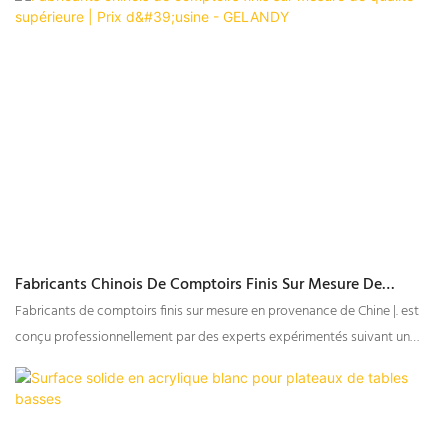
et d'autres effets.
Fabricants Chinois De Comptoirs Finis Sur Mesure De
Qualité Supérieure | Prix D'usine - GELANDY
Fabricants de comptoirs finis sur mesure en provenance de Chine |. est
conçu professionnellement par des experts expérimentés suivant un
processus de conception rigoureux.