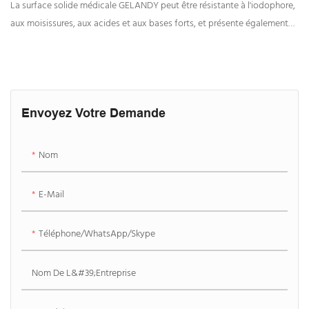
Provenance De Chine | GELANDY
La surface solide médicale GELANDY peut être résistante à l'iodophore,
aux moisissures, aux acides et aux bases forts, et présente également
des propriétés luminescentes. Elle est adaptée aux soins médicaux, aux
laboratoires et aux établissements de soins.
Envoyez Votre Demande
Nom
E-Mail
Téléphone/WhatsApp/Skype
Nom De L&#39;entreprise