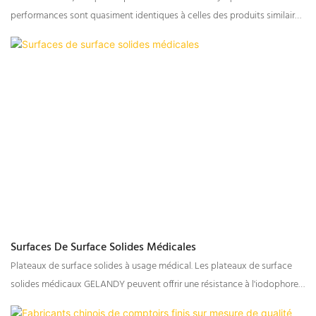
GELANDY
performances sont quasiment identiques à celles des produits similaires
importés.
Surfaces De Surface Solides Médicales
Plateaux de surface solides à usage médical. Les plateaux de surface
solides médicaux GELANDY peuvent offrir une résistance à l'iodophore,
à la moisissure, aux acides et aux bases forts, ainsi qu'une luminescence