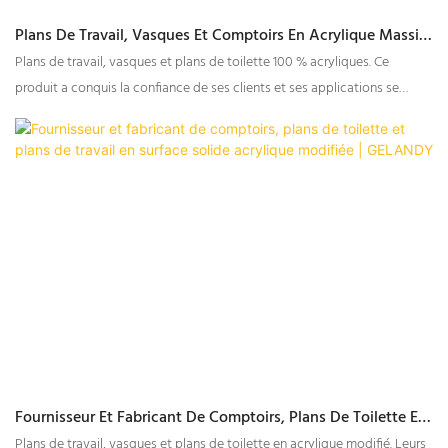
Plans De Travail, Vasques Et Comptoirs En Acrylique Massif
100 % De Haute Qualité, Prix D'usine - GELANDY
Plans de travail, vasques et plans de toilette 100 % acryliques. Ce
produit a conquis la confiance de ses clients et ses applications se
développeront encore davantage dans un avenir proche.
Fournisseur Et Fabricant De Comptoirs, Plans De Toilette Et
Plans De Travail En Surface Solide Acrylique Modifiée |
Plans de travail, vasques et plans de toilette en acrylique modifié. Leurs