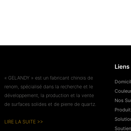
Liens 
« GELANDY » est un fabricant chinois de
Domici
renom, spécialisé dans la recherche et le
Couleu
développement, la production et la vente
Nos Su
de surfaces solides et de pierre de quartz.
Produit
Solutio
LIRE LA SUITE >>
Soutie