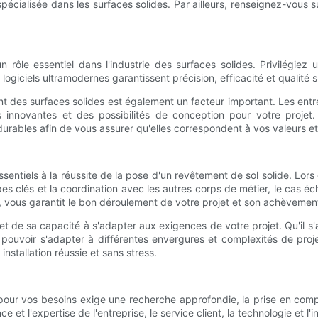
se spécialisée dans les surfaces solides. Par ailleurs, renseignez-vous 
n rôle essentiel dans l'industrie des surfaces solides. Privilégiez
ogiciels ultramodernes garantissent précision, efficacité et qualité s
nt des surfaces solides est également un facteur important. Les ent
innovantes et des possibilités de conception pour votre projet. 
urables afin de vous assurer qu'elles correspondent à vos valeurs e
essentiels à la réussite de la pose d'un revêtement de sol solide. Lo
es clés et la coordination avec les autres corps de métier, le cas é
, vous garantit le bon déroulement de votre projet et son achèvemen
e et de sa capacité à s'adapter aux exigences de votre projet. Qu'il s'
t pouvoir s'adapter à différentes envergures et complexités de proj
installation réussie et sans stress.
s pour vos besoins exige une recherche approfondie, la prise en comp
ce et l'expertise de l'entreprise, le service client, la technologie et 