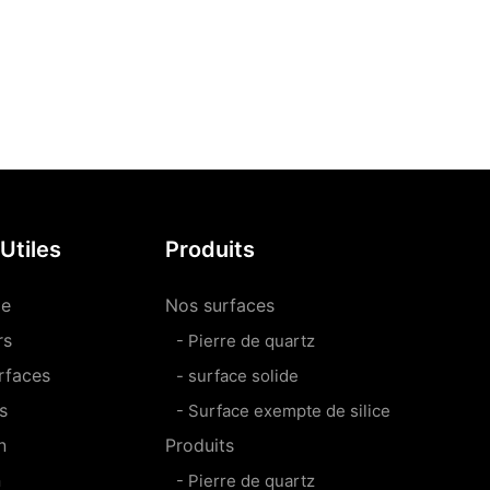
Utiles
Produits
le
Nos surfaces
rs
- Pierre de quartz
rfaces
- surface solide
s
- Surface exempte de silice
n
Produits
n
- Pierre de quartz