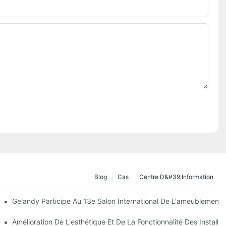
Blog
Cas
Centre D&#39;information
oformage
Gelandy Participe Au 13e Salon International De L'ameublement
Bois ? Des Plateaux Résistants Aux Taches Et Antimicrobiens.
Amélioration De L'esthétique Et De La Fonctionnalité Des Insta