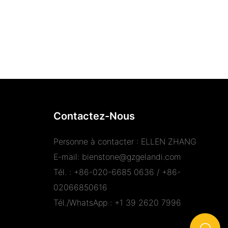
Contactez-Nous
Personne à contacter : ELLEN ZHANG
E-mail:
bienstone@gzgelandi.com
Tél. : +86-020-6685 0636 / +86-
02066850616
Tél./WhatsApp : +1 39 2620 7996