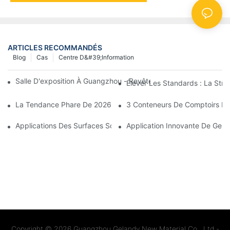
ARTICLES RECOMMANDÉS
Blog
Cas
Centre D&#39;information
Salle D'exposition À Guangzhou - Revêtement Mural En Surface 
Élever Les Standards : La Str
La Tendance Phare De 2026 : Le Quartz Inspiré Des Pierres Nat
3 Conteneurs De Comptoirs En 
Applications Des Surfaces Solides : Des Comptoirs D’accueil Aux
Application Innovante De Gela
Copyright © 2026
Guangzhou Gelandy New Material Co., Ltd -