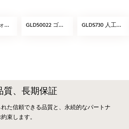
クォー
GLD50022 ゴー
GLDS730 人工ク
サプ
ルデンクォーツ
ォーツストーン
スラブ製造業者
製カウンタート
ップ
品質、長期保証
られた信頼できる品質と、永続的なパートナ
お約束します。