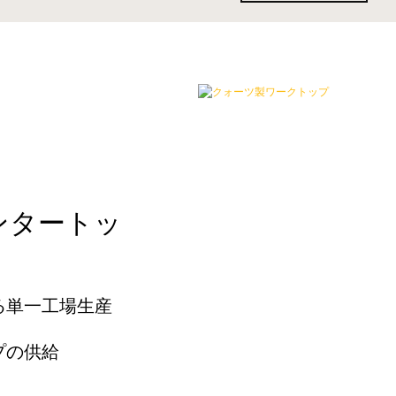
ンタートッ
る単一工場生産
プの供給