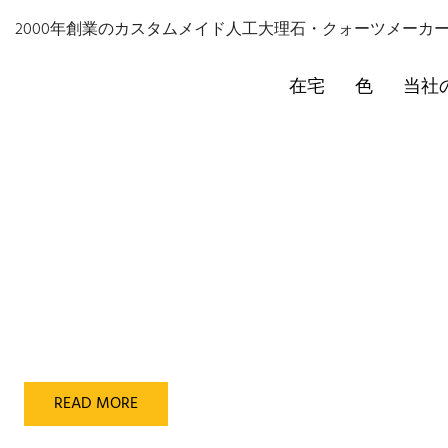
2000年創業のカスタムメイド人工大理石・クォーツメーカー - 
OEM/ODM直接製造メーカー
革新的なク
ション、
在宅
色
当社
2000年以来、品質を追求し
クォーツストーン＆ソリッド
READ MORE