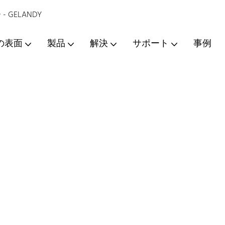
GELANDY
ォーツストーンソリュー
アクリル系人工
あらゆるデザインに対応
の表面
製品
解決
サポート
事例
続けています
サーフェス