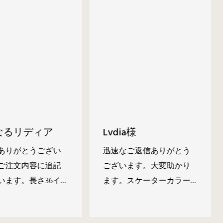
なるリディア
Lvdia様
ありがとうござい
迅速なご返信ありがとう
ご注文内容に追記
ございます。大変助かり
います。長さ36イ
ます。スケーターカラー
ADA規格対応洗面化
に関しては、筋模様は許
3台のお見積もりをお
容範囲内ですので、背景