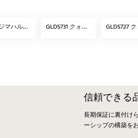
ジマハルク
GLDS731 クォー
GLDS727 
ツストーン
ツカラー
ツストーン
ー
ライヤー
信頼できる
長期保証に裏付け
ーシップの構築を