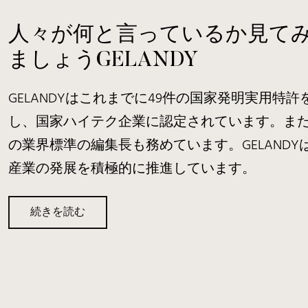
人々が何と言っているか見て
ましょう
GELANDY
GELANDYはこれまでに49件の国家発明実用特許
し、国家ハイテク企業に認定されています。また
の業界標準の編集長も務めています。GELANDY
産業の発展を積極的に推進しています。
親愛なるリディア
Lvdia様
ご提案ありがとうござい
迅速なご返信あ
続きを読む
ます。ご注文内容に追記
ございます。大
がございます。長さ36イ
ます。スケータ
ンチのADA規格対応洗面化
に関しては、筋
粧台13台のお見積もりをお
容範囲内ですの