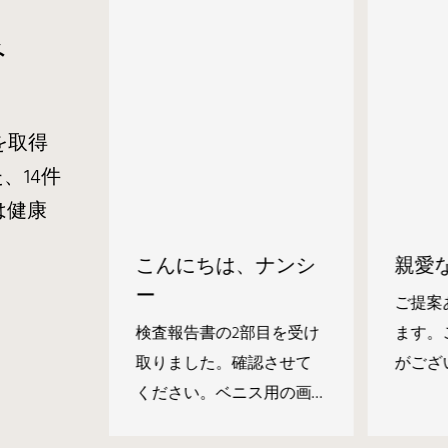
み
を取得
、14件
は健康
親愛
こんにちは、ナンシ
ー
ご提案
りがとう
ます。
変助かり
検査報告書の2部目を受け
がござ
ーカラー
取りました。確認させて
ンチの
模様は許
ください。ベニス用の画
粧台1
で、背景
像にある排水設備は、仮