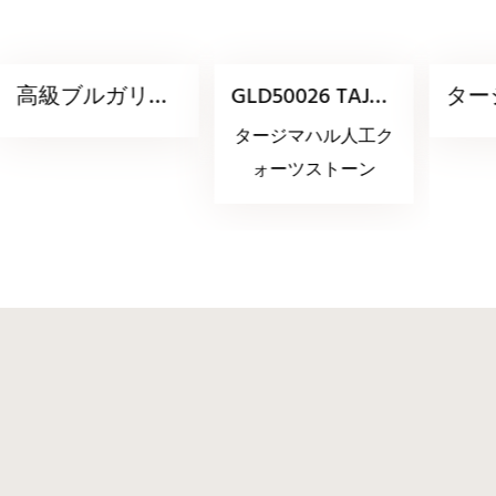
高級ブルガリパ
GLD50026 TAJ
ター
ープルクォーツ
MAHAL QUARTZ
ォー
タージマハル人工ク
ストーン
STONE
カラ
ォーツストーン