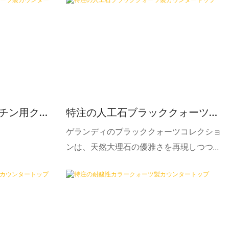
ッチン用クォ
特注の人工石ブラッククォーツ製
ップ（ホワイ
カウンタートップ
ゲランディのブラッククォーツコレクショ
ンは、天然大理石の優雅さを再現しつつ、
人工石ならではの実用性を兼ね備えていま
す。多彩な模様と質感を持つこのコレクシ
ョンは、大胆で印象的なデザインから、控
えめで洗練されたデザインまで、幅広い美
意識にマッチします。