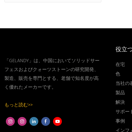
役立
「GELANDY」は、中国においてソリッドサー
在宅
フェスおよびクォーツストーンの研究開発、
色
製造、販売を専門とする、老舗で知名度が高
当社の
く優れたメーカーです。
製品
解決
もっと読む>>
サポー
事例
インフ