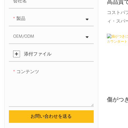
会社名
ンディの
高品質
機能性の
ンター
コストパ
製品
ィ・スパ
エンジニ
OEM/ODM
用されて
がありま
添付ファイル
コンテンツ
傷がつ
グレー
ップ
お問い合わせを送る