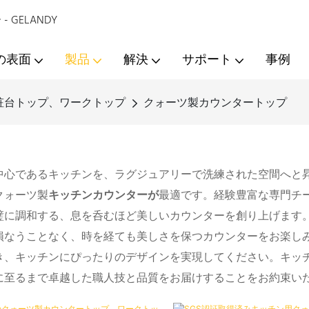
GELANDY
の表面
製品
解決
サポート
事例
粧台トップ、ワークトップ
クォーツ製カウンタートップ
中心であるキッチンを、ラグジュアリーで洗練された空間へと
クォーツ製
キッチンカウンターが
最適です。経験豊富な専門チ
璧に調和する、息を呑むほど美しいカウンターを創り上げます
損なうことなく、時を経ても美しさを保つカウンターをお楽し
き、キッチンにぴったりのデザインを実現してください。キッ
に至るまで卓越した職人技と品質をお届けすることをお約束い