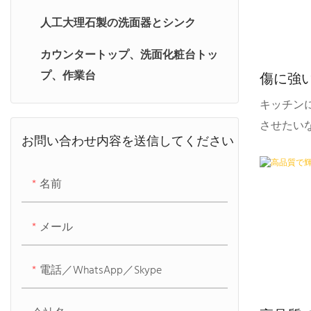
天板
人工大理石製の洗面器とシンク
ソリッドサーフェス製ワークトッ
カウンタートップ、洗面化粧台トッ
プ
プ、作業台
傷に強
製キッ
キッチン
させたい
お問い合わせ内容を送信してください
ツ製カウ
して際立
名前
美しさ、
ランディ
メール
ンプルな
様々なデ
電話／WhatsApp／Skype
ーンとテ
キッチン