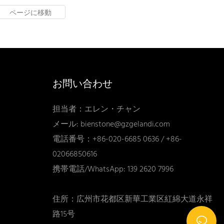
対応します。
お問い合わせ
担当者：エレン・チャン
メール:
bienstone@gzgelandi.com
電話番号：+86-020-6685 0636 / +86-
02066850616
携帯電話/WhatsApp: 139 2620 7996
住所：広州市花都区新華工業区紅綿大道永祥
路15号