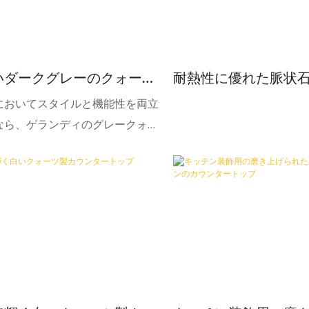
いダークグレーのクォーツ
耐熱性に優れた脈状
チンカウンター
カウンタートップ
においてスタイルと機能性を両立
なら、ゲランディのグレークォー
ンタートップは最高級の選択肢と
っています。耐久性、洗練された
そして汎用性の高さで知られるゲ
のグレークォーツシリーズは、シ
単色から上品な大理石調まで、
ザインニーズに応える多彩なパタ
クスチャーを取り揃えています。
のリフォームでも新築でも、ゲラ