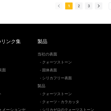
1
2
3
な空間デザインのニーズに
つリンク集
製品
当社の表面
- クォーツストーン
表面
- 固体表面
- シリカフリー表面
製品
ト
- クォーツストーン
- クォーツ・カラカッタ
ォメーションセ
- シリカゼロのクォーツストーン