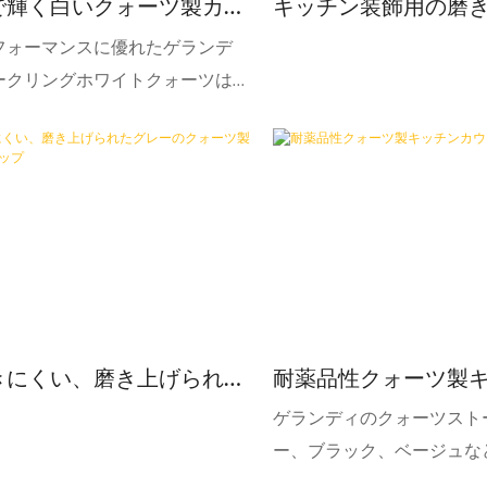
グレークォーツは、デザイン性と
で輝く白いクォーツ製カウ
キッチン装飾用の磨
完璧なバランスを実現します。
トップ
黒いクォーツストー
フォーマンスに優れたゲランデ
ートップ
ークリングホワイトクォーツは、
アリングプロジェクトで幅広く使
います。この素材には以下の特徴
す。
きにくい、磨き上げられた
耐薬品性クォーツ製
のクォーツ製カウンタート
ンター
ゲランディのクォーツスト
ー、ブラック、ベージュな
ーバリエーションを取り揃