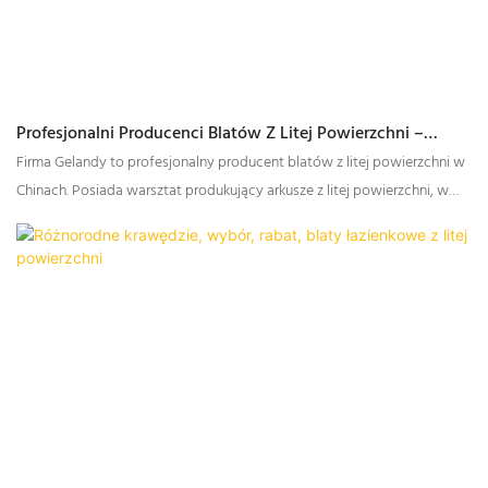
Profesjonalni Producenci Blatów Z Litej Powierzchni –
Gelandy
Firma Gelandy to profesjonalny producent blatów z litej powierzchni w
Chinach. Posiada warsztat produkujący arkusze z litej powierzchni, w
którym wytwarzane są materiały niezbędne do produkcji blatów.
Ponadto firma ma własną fabrykę zajmującą się obróbką blatów z litej
powierzchni, zapewniając klientom kompleksową obsługę, od paneli
blatowych po gotowe blaty.