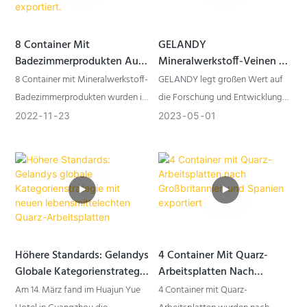
Gelandy-Mineralwerkstoff bei der
Gestaltung quadratischer Säulen
8 Container Mit
GELANDY
und zeigt, wie dieses Material
Badezimmerprodukten Aus
Mineralwerkstoff-Veinen –
sowohl zur Struktur als auch zur
Mineralwerkstoff Wurden In
Neue Produkte | GELANDY
8 Container mit Mineralwerkstoff-
GELANDY legt großen Wert auf
Optik von Innenräumen beiträgt.
Die USA Und Nach Kanada
Badezimmerprodukten wurden in
die Forschung und Entwicklung
Exportiert.
die USA und nach Kanada
neuer Produkte und Farben. In
2022
11
23
2023
05
01
exportiert.
diesem Jahr hat GELANDY mit der
Entwicklung von
Die Waschbecken und
Mineralwerkstoff mit Aderoptik
Duschwannen aus
erneut technologische Grenzen
Mineralwerkstoff werden im Werk
überschritten.
GELANDY hergestellt.
Höhere Standards: Gelandys
4 Container Mit Quarz-
Globale Kategorienstrategie
Arbeitsplatten Nach
Mit Neuen
Großbritannien Und
Am 14. März fand im Huajun Yue
4 Container mit Quarz-
Lebensmittelechten Quarz-
Spanien Exportiert