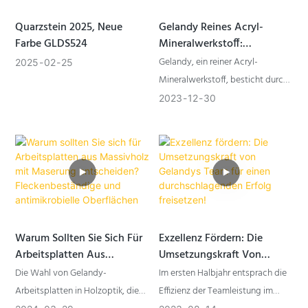
Quarzstein 2025, Neue
Gelandy Reines Acryl-
Farbe GLDS524
Mineralwerkstoff:
Raumaufwertung Durch
Gelandy, ein reiner Acryl-
2025
02
25
Vielseitige
Mineralwerkstoff, besticht durch
Anwendungsmöglichkeiten
seine bemerkenswerte
2023
12
30
Formbarkeit und
Widerstandsfähigkeit und
erweist sich als wegweisendes
Material für Designer und
Architekten. Seine vielfältigen
Einsatzmöglichkeiten in
unterschiedlichsten Bereichen
Warum Sollten Sie Sich Für
Exzellenz Fördern: Die
verdeutlichen nicht nur seine
Arbeitsplatten Aus
Umsetzungskraft Von
Anpassungsfähigkeit, sondern
Massivholz Mit Maserung
Gelandys Team Für Einen
Die Wahl von Gelandy-
Im ersten Halbjahr entsprach die
auch seine Fähigkeit, Form und
Entscheiden?
Durchschlagenden Erfolg
Arbeitsplatten in Holzoptik, die
Effizienz der Teamleistung im
Funktion gleichermaßen zu
Fleckenbeständige Und
Freisetzen!