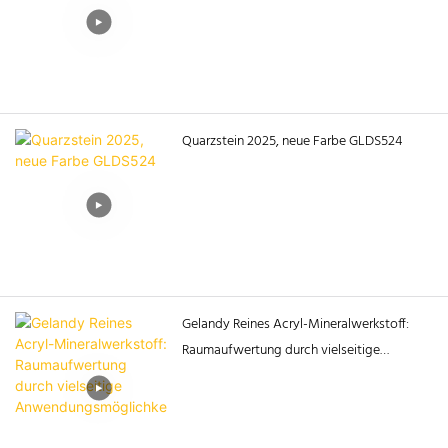
Sonderausschusses des
Kabinetts der
Möbelindustriekammer des
Allchinesischen Industrie- und
Handelsverbandes; Zhai Jiye,
Quarzstein 2025, neue Farbe GLDS524
Generalsekretär des Fachbereichs
Ungesättigte Polyesterharze des
Chinesischen Verbandes für
Kunstharze; Wei Yan, Direktor des
Nationalen Zentrums für
Steinqualitätsüberwachung und -
prüfung; He Fuxin,
Gelandy Reines Acryl-Mineralwerkstoff:
Generalsekretär der Guangdonger
Raumaufwertung durch vielseitige
Handelskammer für
Anwendungsmöglichkeiten
Möbelindustrie; Zhou Kejian,
leitender Ingenieur der New Sun
Technology Group, sowie fast