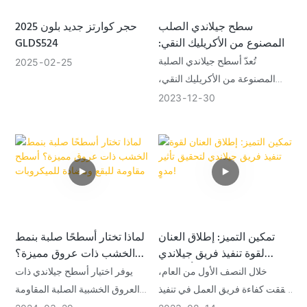
سطح جيلاندي الصلب
حجر كوارتز جديد بلون 2025
المصنوع من الأكريليك النقي:
GLDS524
يرتقي بالمساحات من خلال
تُعدّ أسطح جيلاندي الصلبة
2025
02
25
تطبيقات متعددة الاستخدامات
المصنوعة من الأكريليك النقي،
بفضل مرونتها ومتانتها الاستثنائية،
2023
12
30
وسيلةً ثوريةً للمصممين
والمهندسين المعماريين. وتُظهر
تطبيقاتها في مختلف المساحات
ليس فقط قابليتها للتكيف، بل أيضاً
قدرتها على تحسين الشكل
والوظيفة على حدٍ سواء. ومع
استمرار تطور عالم التصميم، تبقى
تمكين التميز: إطلاق العنان
لماذا تختار أسطحًا صلبة بنمط
أسطح جيلاندي الصلبة منارةً
لقوة تنفيذ فريق جيلاندي
الخشب ذات عروق مميزة؟
للإبداع، تُتيح إمكانياتٍ لا حدود لها
لتحقيق تأثير مدوٍ!
أسطح مقاومة للبقع ومضادة
خلال النصف الأول من العام،
يوفر اختيار أسطح جيلاندي ذات
لمن يسعون إلى الارتقاء
للميكروبات
حققت كفاءة فريق العمل في تنفيذ
العروق الخشبية الصلبة المقاومة
بالمساحات من خلال تطبيقاتٍ