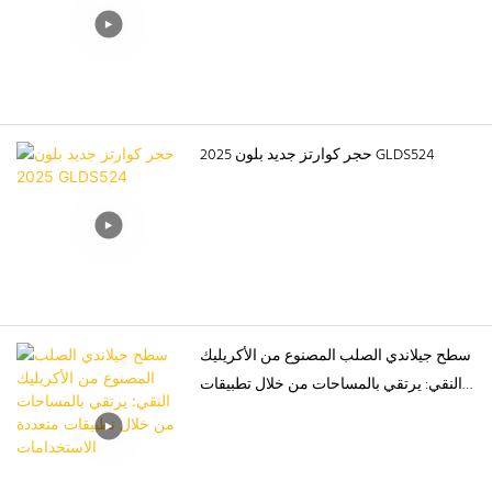
للراتنجات الاصطناعية؛ وي يان،
مدير المركز الوطني للإشراف
على جودة الأحجار وفحصها؛ هي
فوكسين، الأمين العام لغرفة تجارة
صناعة الخزائن في قوانغدونغ؛ تشو
حجر كوارتز جديد بلون 2025 GLDS524
كيجيان، كبير مهندسي مجموعة نيو
صن للتكنولوجيا؛ بالإضافة إلى ما
يقارب 200 من كبار التجار وممثلي
وسائل الإعلام والموردين، الذين
شهدوا معًا إطلاق استراتيجية
جيلاندي الجديدة لهذه الفئة.
سطح جيلاندي الصلب المصنوع من الأكريليك
النقي: يرتقي بالمساحات من خلال تطبيقات
متعددة الاستخدامات