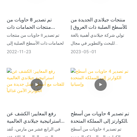
مُبرزةً كيف تُسهم هذه المادة في
كلٍ من العناصر الهيكلية والبصرية
منتجات جيلاندي الجديدة من
تم تصدير 8 حاويات من
للمساحات الداخلية.
الأسطح الصلبة ذات العروق |
منتجات الحمامات ذات
جيلاندي
الأسطح الصلبة إلى الولايات
تولي شركة جيلاندي أهمية بالغة
تم تصدير 8 حاويات من منتجات
المتحدة وكندا
للبحث والتطوير في مجال
الحمامات ذات الأسطح الصلبة إلى
المنتجات والألوان الجديدة. وقد
الولايات المتحدة وكندا.
2022
11
23
2023
05
01
حققت جيلاندي هذا العام إنجازاً
جديداً بتجاوزها القيود التقنية من
يتم تصنيع أحواض الأسطح الصلبة
خلال تطويرها لحجر عروق الأسطح
وصواني الاستحمام في مصنع
الصلبة.
جيلاندي.
تم تصدير 4 حاويات من أسطح
رفع المعايير: الكشف عن
الكوارتز إلى المملكة المتحدة
استراتيجية جيلاندي العالمية
وإسبانيا
للفئات مع أسطح عمل جديدة
تم تصدير 4 حاويات من أسطح
في الرابع عشر من مارس، عُقد
من الكوارتز الآمن غذائياً