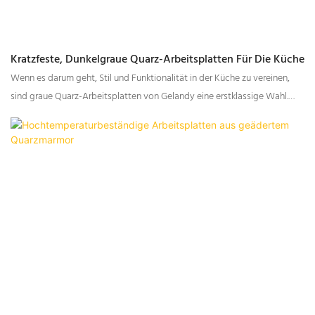
Kratzfeste, Dunkelgraue Quarz-Arbeitsplatten Für Die Küche
Wenn es darum geht, Stil und Funktionalität in der Küche zu vereinen,
sind graue Quarz-Arbeitsplatten von Gelandy eine erstklassige Wahl.
Bekannt für ihre Langlebigkeit, elegante Ästhetik und Vielseitigkeit,
bietet die graue Quarz-Serie von Gelandy verschiedene Muster und
Texturen für unterschiedliche Designvorlieben – von schlichten
Unifarben bis hin zu edlen Marmoroptiken. Ob Sie Ihre Küche renovieren
oder eine neue einrichten, grauer Quarz von Gelandy bietet die perfekte
Balance zwischen Form und Funktion.