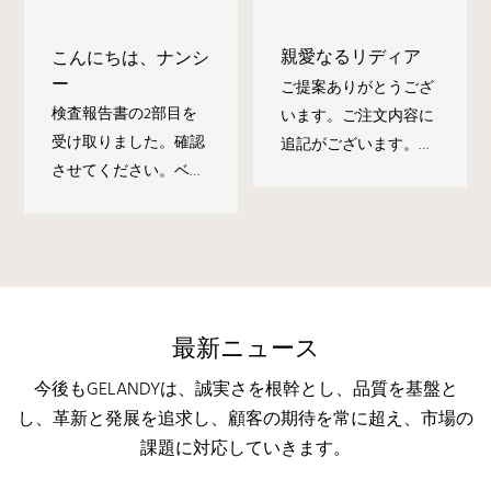
親愛なるリディア
こんにちは、ナンシ
ー
ご提案ありがとうござ
検査報告書の2部目を
います。ご注文内容に
受け取りました。確認
追記がございます。長
させてください。ベニ
さ36インチのADA規格
ス用の画像にある排水
対応洗面化粧台13台の
設備は、仮組み用でし
お見積もりをお願いい
ょうか？ベニスの洗面
たします。その他の仕
器には、白いソリッド
様は変更ございませ
サーフェス製の蓋が付
ん。
属していますか？
最新ニュース
今後もGELANDYは、誠実さを根幹とし、品質を基盤と
し、革新と発展を追求し、顧客の期待を常に超え、市場の
課題に対応していきます。