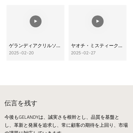
ゲランディアクリルソリ
ヤオチ・ミスティーク｜
ッドサーフェス折り曲げ
クォーツストーンコレク
2025
02
20
2025
02
27
テスト
ション
伝言を残す
今後もGELANDYは、誠実さを根幹とし、品質を基盤と
し、革新と発展を追求し、常に顧客の期待を上回り、市場