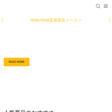
OEM/ODM直接製造メーカー
2000年以来、品質を追求し続けています
クォーツストーン＆ソリッドサーフェス
READ MORE