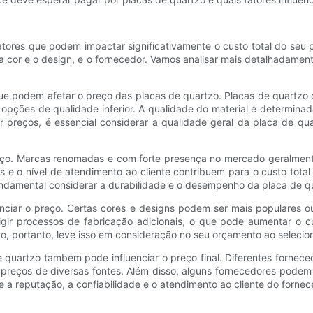
atores que podem impactar significativamente o custo total do seu p
 a cor e o design, e o fornecedor. Vamos analisar mais detalhadame
ue podem afetar o preço das placas de quartzo. Placas de quartzo de
ções de qualidade inferior. A qualidade do material é determinada 
 preços, é essencial considerar a qualidade geral da placa de qua
reço. Marcas renomadas e com forte presença no mercado geralme
 e o nível de atendimento ao cliente contribuem para o custo tota
ndamental considerar a durabilidade e o desempenho da placa de q
nciar o preço. Certas cores e designs podem ser mais populares o
ir processos de fabricação adicionais, o que pode aumentar o c
 portanto, leve isso em consideração no seu orçamento ao selecion
e quartzo também pode influenciar o preço final. Diferentes forne
ar preços de diversas fontes. Além disso, alguns fornecedores pod
a reputação, a confiabilidade e o atendimento ao cliente do fornece