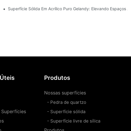
a Fabricação De Cubas De Superfície Sólida.
Superfície Sólida Em Acrílico Puro Gelandy: Elevando Espaços A
 Úteis
Produtos
Nossas superfícies
- Pedra de quartzo
Superfícies
- Superfície sólida
os
- Superfície livre de sílica
o
Produtos