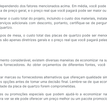
 dependendo dos fatores mencionados acima. Em média, você pode
 de preço geral, e o preço real que você pagará pode ser maior ou
erar o custo total do projeto, incluindo o custo dos materiais, insta
rviços adicionais com desconto, portanto, certifique-se de pergu
quartzo.
mpos de mesa, o custo total das placas de quartzo pode ser men
 são apenas diretrizes gerais e o preço real que você pagará pel
imento considerável, existem diversas maneiras de economizar na 
 fornecedores. Ao obter orçamentos de diferentes fontes, você p
ar marcas ou fornecedores alternativos que ofereçam qualidade sim
entes opções antes de tomar uma decisão final. Lembre-se de que e
lidade da placa de quartzo forem comprometidas.
ções ou promoções especiais que podem ajudá-lo a economizar na
ra ver se ele pode oferecer um preço melhor ou um pacote promocion