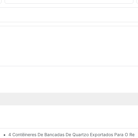
4 Contêineres De Bancadas De Quartzo Exportados Para O Rein
Madeira, Resistentes A Manchas E Com Ação Antimicrobiana?