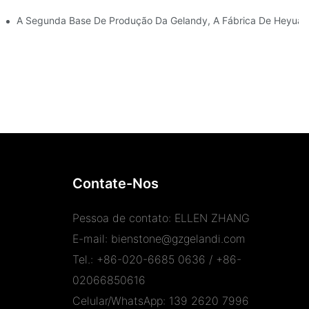
través De Aplicações Versáteis.
A Segunda Base De Produção Da Gelandy, A Fábrica De Heyuan,
Contate-Nos
Pessoa de contato: ELLEN ZHANG
E-mail:
bienstone@gzgelandi.com
Tel.: +86-020-6685 0636 / +86-
02066850616
Celular/WhatsApp: 139 2620 7996