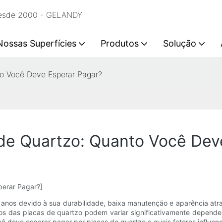
 desde 2000 - GELANDY
Nossas Superfícies
Produtos
Solução
o Você Deve Esperar Pagar?
 de Quartzo: Quanto Você Dev
perar Pagar?]
nos devido à sua durabilidade, baixa manutenção e aparência atrae
os das placas de quartzo podem variar significativamente dependend
ê deve esperar pagar por placas de quartzo e quais fatores influen