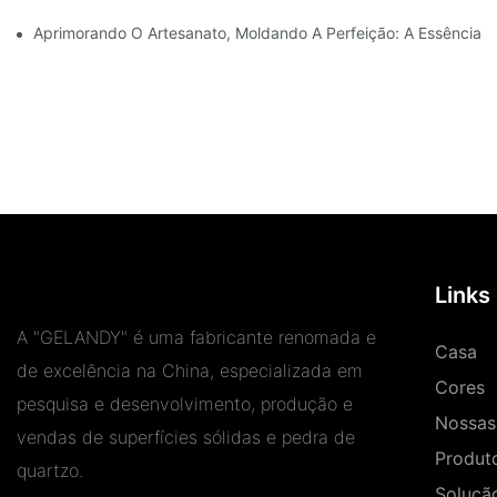
Aprimorando O Artesanato, Moldando A Perfeição: A Essência D
Links
A "GELANDY" é uma fabricante renomada e
Casa
de excelência na China, especializada em
Cores
pesquisa e desenvolvimento, produção e
Nossas 
vendas de superfícies sólidas e pedra de
Produt
quartzo.
Soluçã