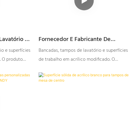
avatório E
Fornecedor E Fabricante De
ho Em
Bancadas, Tampos De Lavatório E
o e superfícies
Bancadas, tampos de lavatório e superfícies
Da Melhor
Superfícies De Trabalho Em
. O produto
de trabalho em acrílico modificado. O
Fábrica -
Acrílico Modificado | GELANDY
lientes e terá
desempenho é praticamente o mesmo que o
o futuro
de produtos similares importados.