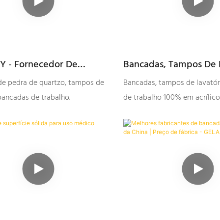
 - Fornecedor De
Bancadas, Tampos De L
, Tampos E Superfícies
Superfícies De Trabal
e pedra de quartzo, tampos de
Bancadas, tampos de lavatóri
alho Em Pedra De Quartzo
Acrílico 100% Sólido, 
 bancadas de trabalho.
de trabalho 100% em acrílico
Qualidade, A Preço De 
conquistou a confiança dos c
GELANDY
uma aplicação ainda maior n
próximo.