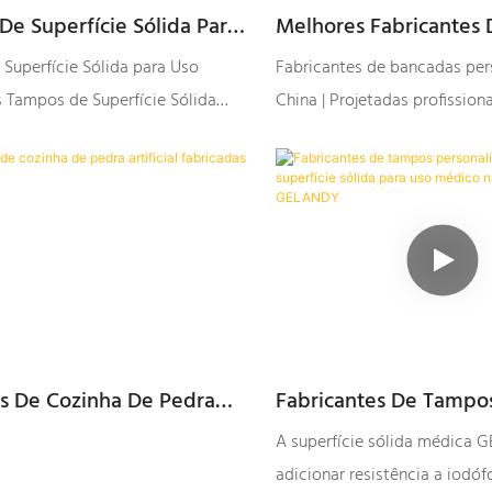
e Superfície Sólida Para
Melhores Fabricantes
ico
Personalizadas Da Chin
Superfície Sólida para Uso
Fabricantes de bancadas per
Fábrica - GELANDY
 Tampos de Superfície Sólida
China | Projetadas profissio
Médico da GELANDY podem
especialistas experientes s
resistência a iodóforos, mofo,
rigoroso processo de design.
calis fortes, além de
cia e outras propriedades.
s De Cozinha De Pedra
Fabricantes De Tampo
l Fabricadas
Personalizados De Sup
A superfície sólida médica
Sólida Para Uso Médic
adicionar resistência a iodóf