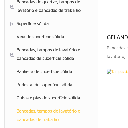
Bancadas de quartzo, tampos de
+
lavatório e bancadas de trabalho
Superfície sólida
Bancadas de quartzo
+
GELANDY
Veia de superfície sólida
Bancadas de quartzo para lavatórios
Superfície sólida de acrílico puro
Bancadas
Bancadas d
Bancadas, tampos de lavatório e
Bancadas de quartzo
Superfície sólida acrílica modificada
De Trab
+
lavatório,
bancadas de superfície sólida
Banheira de superfície sólida
Bancadas de superfície sólida
Pedestal de superfície sólida
Bancadas de superfície sólida para
lavatórios
Cubas e pias de superfície sólida
Bancadas de superfície sólida
Bancadas, tampos de lavatório e
bancadas de trabalho