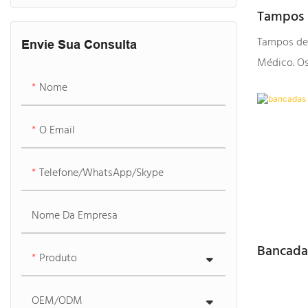
Tampos D
Uso Méd
Tampos de 
Envie Sua Consulta
Médico. Os
para Uso 
Nome
apresentar 
ácidos e ál
O Email
luminescên
Telefone/WhatsApp/Skype
Nome Da Empresa
Bancada
Produto
Artificia
OEM/ODM