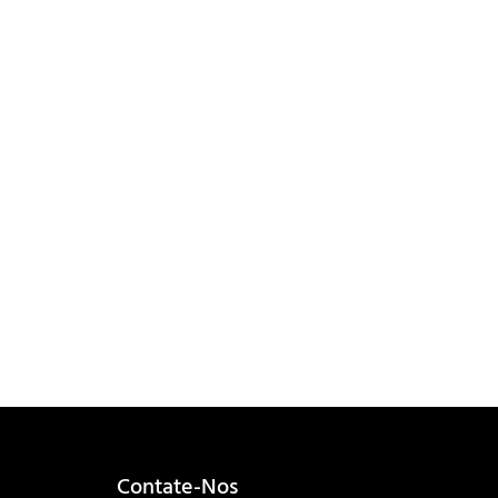
 álcalis fortes,
s. É aplicável
tórios e
Contate-Nos