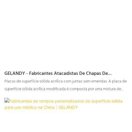
GELANDY - Fabricantes Atacadistas De Chapas De
Superfície Sólida Acrílica Com Juntas Sem Emendas
Placas de superfície sólida acrílica com juntas sem emendas. A placa de
superfície sólida acrílica modificada é composta por uma mistura de
poliéster insaturado e MMA. Excelente relação custo-benefício.
Adequada para bancadas de cozinha, tampos de banheiro, bancadas
de trabalho e superfícies de serviço, etc.