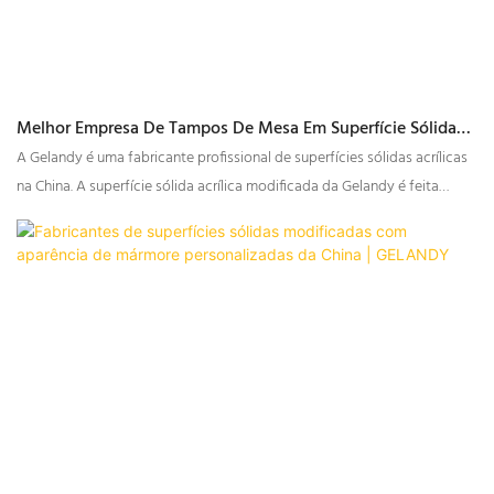
Melhor Empresa De Tampos De Mesa Em Superfície Sólida
Acrílica Modificada - GELANDY
A Gelandy é uma fabricante profissional de superfícies sólidas acrílicas
na China. A superfície sólida acrílica modificada da Gelandy é feita
através da mistura de pó de hidróxido de alumínio, MMA e resina de
alta qualidade, resultando em uma superfície não porosa. Possui
excelentes propriedades físicas, pode ser curvada, é resistente a
impactos de água quente e fria e é resistente a manchas.