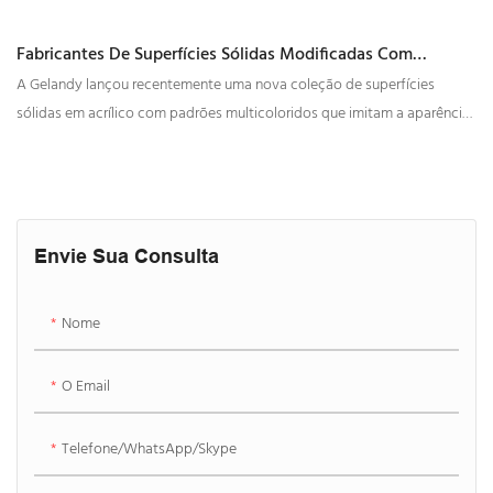
Fabricantes De Superfícies Sólidas Modificadas Com
Aparência De Mármore Personalizadas Da China | GELANDY
A Gelandy lançou recentemente uma nova coleção de superfícies
sólidas em acrílico com padrões multicoloridos que imitam a aparência
de pedra natural, oferecendo uma estética rica e natural.
Envie Sua Consulta
Nome
O Email
Telefone/WhatsApp/Skype