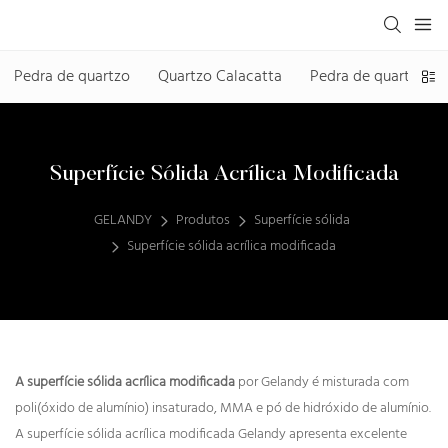
Pedra de quartzo
Quartzo Calacatta
Pedra de quartzo se
Superfície Sólida Acrílica Modificada
GELANDY
Produtos
Superfície sólida
Superfície sólida acrílica modificada
A superfície sólida acrílica modificada
por Gelandy é misturada com
poli(óxido de alumínio) insaturado, MMA e pó de hidróxido de alumínio.
A superfície sólida acrílica modificada Gelandy apresenta excelente