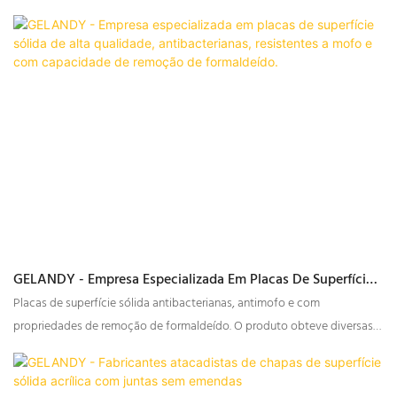
GELANDY - Empresa Especializada Em Placas De Superfície
Sólida De Alta Qualidade, Antibacterianas, Resistentes A
Placas de superfície sólida antibacterianas, antimofo e com
Mofo E Com Capacidade De Remoção De Formaldeído.
propriedades de remoção de formaldeído. O produto obteve diversas
certificações de testes de padrões internacionais. Testado e
comprovado como de alto desempenho e com longa durabilidade.