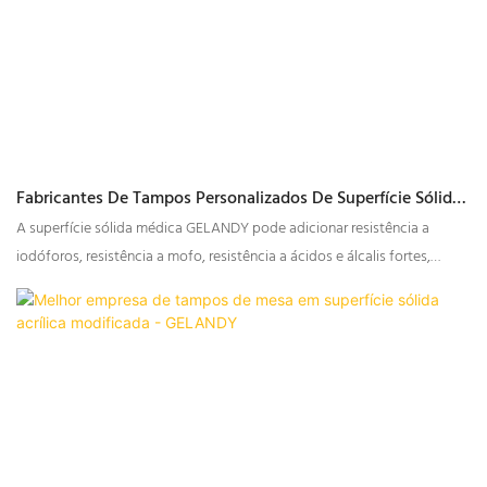
Fabricantes De Tampos Personalizados De Superfície Sólida
Para Uso Médico Na China | GELANDY
A superfície sólida médica GELANDY pode adicionar resistência a
iodóforos, resistência a mofo, resistência a ácidos e álcalis fortes,
luminescência e outros efeitos. É aplicável em cuidados médicos,
laboratórios e sanatórios.