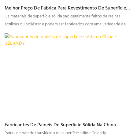
Melhor Preço De Fábrica Para Revestimento De Superfície
Sólida Com Veios - GELANDY
Os materiais de superfície sólida são geralmente feitos de resinas
acrílicas ou poliéster e podem ser fabricados com uma variedade de
padrões e cores, incluindo veios que imitam a aparência de pedra
natural. Os veios da superfície sólida podem realçar o apelo estético de
um espaço e proporcionar uma superfície durável e de baixa
manutenção para diversas aplicações.
Fabricantes De Painéis De Superfície Sólida Na China -
GELANDY
Painel de parede translúcido de superfície sólida Gelandy