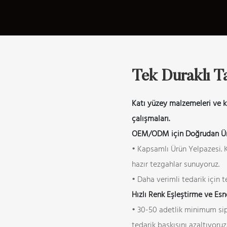
Tek Duraklı 
Katı yüzey malzemeleri ve k
çalışmaları.
OEM/ODM için Doğrudan Ür
• Kapsamlı Ürün Yelpazesi. K
hazır tezgahlar sunuyoruz.
• Daha verimli tedarik için 
Hızlı Renk Eşleştirme ve Esn
• 30-50 adetlik minimum sipa
tedarik baskısını azaltıyoruz