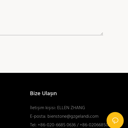
Bize Ulaşın
İletişim kişisi: ELLEN ZHANG
E-posta:
bienstone@gzgelandi.com
Tel: +86-020-6685 0636 / +86-02066850616