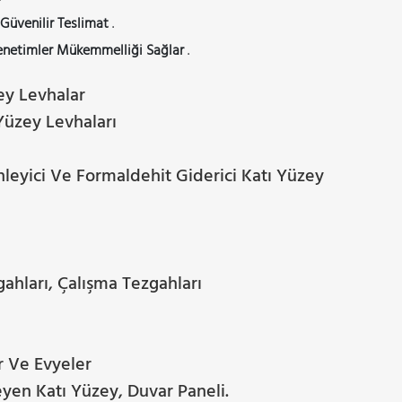
Güvenilir Teslimat
.
enetimler Mükemmelliği Sağlar
.
ey Levhalar
 Yüzey Levhaları
nleyici Ve Formaldehit Giderici Katı Yüzey
ahları, Çalışma Tezgahları
r Ve Evyeler
yen Katı Yüzey, Duvar Paneli.