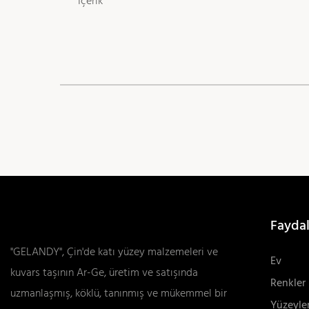
Içerik
Faydal
"GELANDY", Çin'de katı yüzey malzemeleri ve
Ev
kuvars taşının Ar-Ge, üretim ve satışında
Renkler
uzmanlaşmış, köklü, tanınmış ve mükemmel bir
Yüzeyle