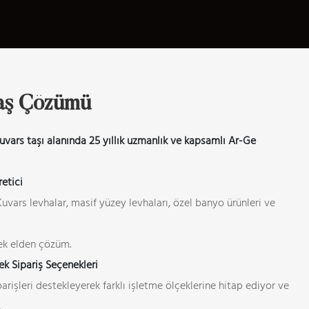
Taş Çözümü
uvars taşı alanında 25 yıllık uzmanlık ve kapsamlı Ar-Ge
etici
uvars levhalar, masif yüzey levhaları, özel banyo ürünleri ve
tek elden çözüm.
ek Sipariş Seçenekleri
rişleri destekleyerek farklı işletme ölçeklerine hitap ediyor ve
.