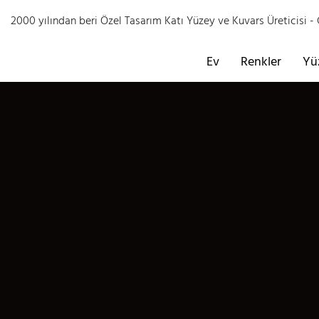
2000 yılından beri Özel Tasarım Katı Yüzey ve Kuvars Üreticisi
Ev
Renkler
Yü