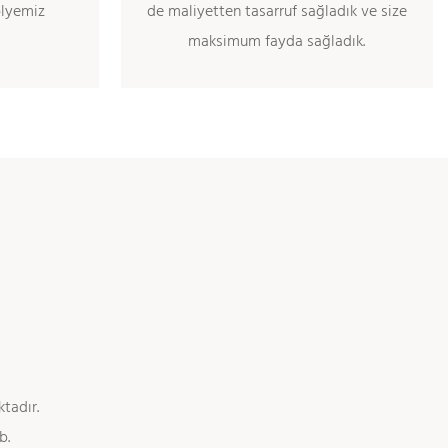
ölyemiz
de maliyetten tasarruf sağladık ve size
maksimum fayda sağladık.
ktadır.
b.