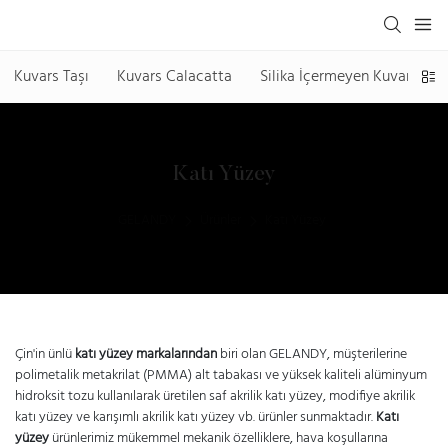
Kuvars Taşı
Kuvars Calacatta
Silika İçermeyen Kuvars Taşı
Katı Yüzey
GELANDY
Ürünler
Katı Yüzey
Çin'in ünlü
katı yüzey markalarından
biri olan GELANDY, müşterilerine
polimetalik metakrilat (PMMA) alt tabakası ve yüksek kaliteli alüminyum
hidroksit tozu kullanılarak üretilen saf akrilik katı yüzey, modifiye akrilik
katı yüzey ve karışımlı akrilik katı yüzey vb. ürünler sunmaktadır.
Katı
yüzey
ürünlerimiz mükemmel mekanik özelliklere, hava koşullarına