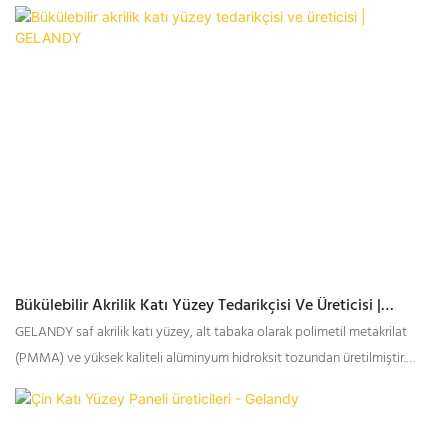
ve geliştirme, üretim ve satış faaliyetlerini entegre eden profesyonel bir
üretici olarak Gelandy, katı yüzey endüstrisinde önemli adımlar atmış ve
geniş bir müşteri yelpazesinin ihtiyaçlarını karşılayan çeşitli ürünler
sunmaktadır.
Bükülebilir Akrilik Katı Yüzey Tedarikçisi Ve Üreticisi |
GELANDY
GELANDY saf akrilik katı yüzey, alt tabaka olarak polimetil metakrilat
(PMMA) ve yüksek kaliteli alüminyum hidroksit tozundan üretilmiştir.
Mükemmel mekanik özelliklere, hava koşullarına dayanıklılığa, leke
tutmazlığa, su geçirmezliğe, sararmaya ve UV ışınlarına karşı
dayanıklılığa sahiptir.