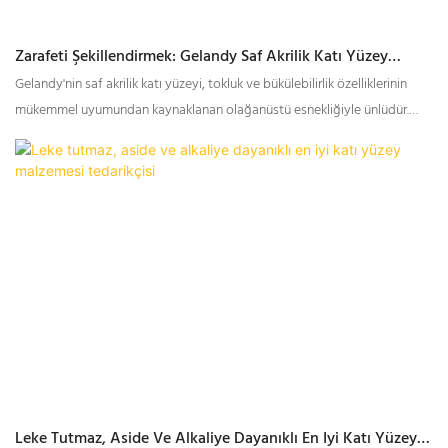
Zarafeti Şekillendirmek: Gelandy Saf Akrilik Katı Yüzey
Termoformlama Sanatını Keşfetmek Giriş
Gelandy'nin saf akrilik katı yüzeyi, tokluk ve bükülebilirlik özelliklerinin
mükemmel uyumundan kaynaklanan olağanüstü esnekliğiyle ünlüdür.
Malzemenin yüksek düzeyde tokluk ve mukavemeti uyumlu hale getirme
yeteneği, hayal gücüne dayalı tasarımlara hayat veren bir süreç olan
termoformlama yolculuğuna zemin hazırlar.
Leke Tutmaz, Aside Ve Alkaliye Dayanıklı En Iyi Katı Yüzey