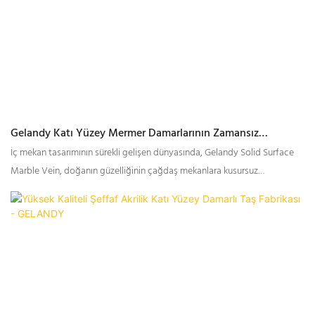
Gelandy Katı Yüzey Mermer Damarlarının Zamansız
Zarafetini Keşfetmek
İç mekan tasarımının sürekli gelişen dünyasında, Gelandy Solid Surface
Marble Vein, doğanın güzelliğinin çağdaş mekanlara kusursuz
entegrasyonunun bir kanıtı olarak öne çıkıyor. Gelandy'nin mermer
damarının doğal cazibesi, hem konut hem de ticari ortamları zamansız
sanat eserlerine dönüştürüyor.