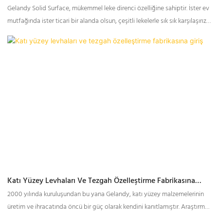
Malzemesi Tedarikçisi
Gelandy Solid Surface, mükemmel leke direnci özelliğine sahiptir. İster ev
mutfağında ister ticari bir alanda olsun, çeşitli lekelerle sık sık karşılaşırız.
Ancak Gelandy Solid Surface'in yüzeyi leke tutmaz özelliktedir ve yağ,
kahve, kırmızı şarap ve süt gibi sıvıların nüfuz etmesine etkili bir şekilde
direnç göstererek temizliğin kolayca sağlanmasını mümkün kılar.
Katı Yüzey Levhaları Ve Tezgah Özelleştirme Fabrikasına
Giriş
2000 yılında kuruluşundan bu yana Gelandy, katı yüzey malzemelerinin
üretim ve ihracatında öncü bir güç olarak kendini kanıtlamıştır. Araştırma