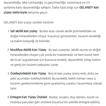
dayanıklılığa, leke tutmazlığa, su geçirmezliğe, sararmaya ve UV
ışınlarına karşı dayanıklılığa sahiptir. Daha fazla bilgi için
GELANDY katı
yüzey üreticisiyle
iletişime geçin.
GELANDY katı yüzey ürünleri tanıtımı:
Saf akrilik katı yüzey
: Bunlar esas olarak akrilik polimerlerden ve
doğal minerallerden oluşur. Kusursuz görünümleri, tasarım esnekliği
ve bakım kolaylığı ile bilinirler.
Modifiye Akrilik Katı Yüzey
: Bu katı yüzeyler, akrilik reçine ve doğal
minerallerden oluşan çok yönlü bir malzemedir ve hem konut hem
de ticari uygulamalar için kusursuz estetik, dayanıklılık, kolay bakım
ve geniş bir tasarım yelpazesi sunar.
Özelleştirilebilir Katı Yüzey
: Birçok katı yüzey ürünü renk, doku ve
şekil açısından özelleştirilebilir. Bu esneklik, belirli mimari veya iç
tasarım gereksinimlerine göre uyarlanmış yaratıcı tasarımlara olanak
tanır.
Entegre Katı Yüzey Ürünleri
: Bunlar, lavabo, duş teknesi, küvet ve
mobilya parçaları gibi ürünlere kusursuz bir şekilde entegre edilmiş