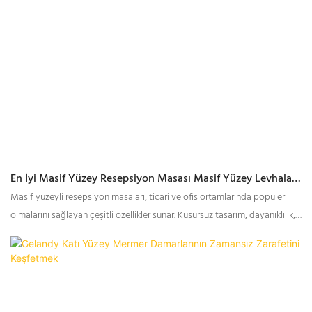
dayanıklı, az bakım gerektiren bir yüzey sağlayabilir.
En İyi Masif Yüzey Resepsiyon Masası Masif Yüzey Levhaları
Fabrika Fiyatı
Masif yüzeyli resepsiyon masaları, ticari ve ofis ortamlarında popüler
olmalarını sağlayan çeşitli özellikler sunar. Kusursuz tasarım, dayanıklılık,
hijyenik yapı ve entegre özellikler bunlardan bazılarıdır.