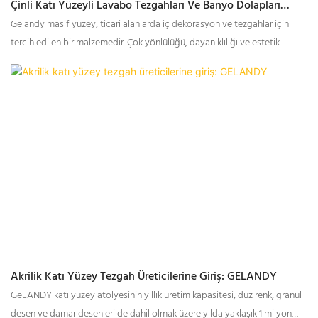
Çinli Katı Yüzeyli Lavabo Tezgahları Ve Banyo Dolapları
Üreticileri - GELANDY
Gelandy masif yüzey, ticari alanlarda iç dekorasyon ve tezgahlar için
tercih edilen bir malzemedir. Çok yönlülüğü, dayanıklılığı ve estetik
görünümü, banyo tezgahları, lavabolar, çocuk lavaboları, servis
tezgahları ve makyaj istasyonu tezgahları dahil olmak üzere çok çeşitli
uygulamalar için en iyi seçenek olmasını sağlar. Ticari alanınızın
görünümünü ve işlevselliğini yükseltmek söz konusu olduğunda, Gelandy
masif yüzey sizi hayal kırıklığına uğratmayacak en iyi seçenektir. Görsel
olarak çekici, aynı zamanda son derece pratik ve uzun ömürlü bir ortam
yaratmak için bir sonraki ticari alan projenize Gelandy masif yüzeyi dahil
etmeyi düşünün.
Akrilik Katı Yüzey Tezgah Üreticilerine Giriş: GELANDY
GeLANDY katı yüzey atölyesinin yıllık üretim kapasitesi, düz renk, granül
desen ve damar desenleri de dahil olmak üzere yılda yaklaşık 1 milyon