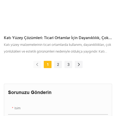
Katı Yüzey Çözümleri: Ticari Ortamlar İçin Dayanıklılık, Çok
Yönlülük Ve Şıklık
Katı yüzey malzemelerinin ticari ortamlarda kullanımı, dayanıklılıkları, çok
yönlülükleri ve estetik görünümleri nedeniyle oldukça yaygındır. Katı
yüzey malzemeleri, esas olarak akrilik ve polyester reçinelerden ve
hidroksit tozundan yapılan mühendislik ürünü kompozit malzemelerdir.
1
2
3
Sorunuzu Gönderin
Isim