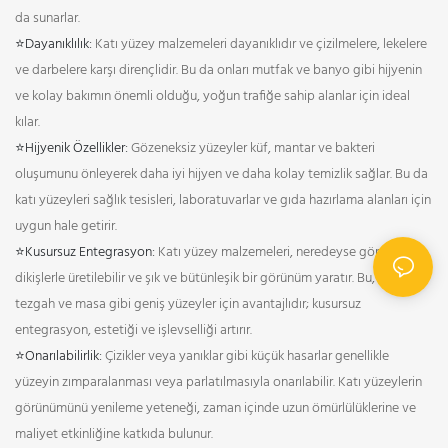
da sunarlar.
⭐Dayanıklılık:
Katı yüzey malzemeleri dayanıklıdır ve çizilmelere, lekelere
ve darbelere karşı dirençlidir. Bu da onları mutfak ve banyo gibi hijyenin
ve kolay bakımın önemli olduğu, yoğun trafiğe sahip alanlar için ideal
kılar.
⭐Hijyenik Özellikler:
Gözeneksiz yüzeyler küf, mantar ve bakteri
oluşumunu önleyerek daha iyi hijyen ve daha kolay temizlik sağlar. Bu da
katı yüzeyleri sağlık tesisleri, laboratuvarlar ve gıda hazırlama alanları için
uygun hale getirir.
⭐Kusursuz Entegrasyon:
Katı yüzey malzemeleri, neredeyse görünmez
dikişlerle üretilebilir ve şık ve bütünleşik bir görünüm yaratır. Bu, özellikle
tezgah ve masa gibi geniş yüzeyler için avantajlıdır; kusursuz
entegrasyon, estetiği ve işlevselliği artırır.
⭐Onarılabilirlik:
Çizikler veya yanıklar gibi küçük hasarlar genellikle
yüzeyin zımparalanması veya parlatılmasıyla onarılabilir. Katı yüzeylerin
görünümünü yenileme yeteneği, zaman içinde uzun ömürlülüklerine ve
maliyet etkinliğine katkıda bulunur.