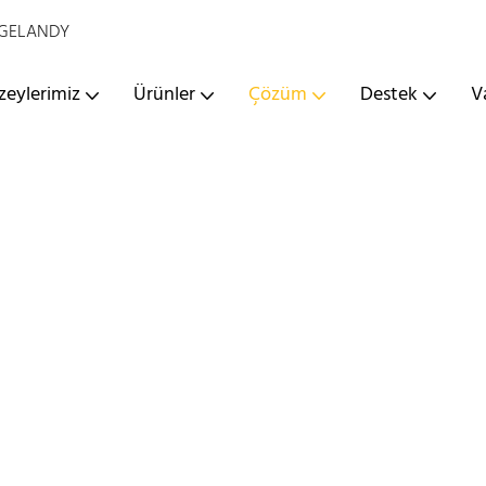
 - GELANDY
zeylerimiz
Ürünler
Çözüm
Destek
V
Ofis Dekorasyonu
GELANDY
Çözüm
Ofis Dekorasyonu