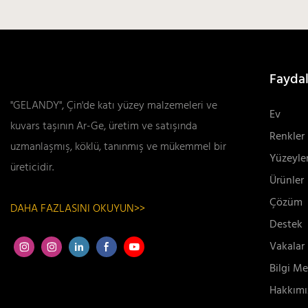
Faydal
"GELANDY", Çin'de katı yüzey malzemeleri ve
Ev
kuvars taşının Ar-Ge, üretim ve satışında
Renkler
uzmanlaşmış, köklü, tanınmış ve mükemmel bir
Yüzeyle
üreticidir.
Ürünler
Çözüm
DAHA FAZLASINI OKUYUN>>
Destek
Vakalar
Bilgi Me
Hakkımı