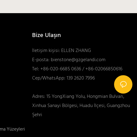
Bize Ulaşın
İletişim kişisi: ELLEN ZHANG
E-posta:
bienstone@gzgelandi.com
Tel: +86-020-6685 0636 / +86-02066850616
Cep/WhatsApp: 139 2620 7996
Adres: 15 YongXiang Yolu, Hongmian Bulvarı,
Xinhua Sanayi Bölgesi, Huadu İlçesi, Guangzhou
Şehri
şma Yüzeyleri