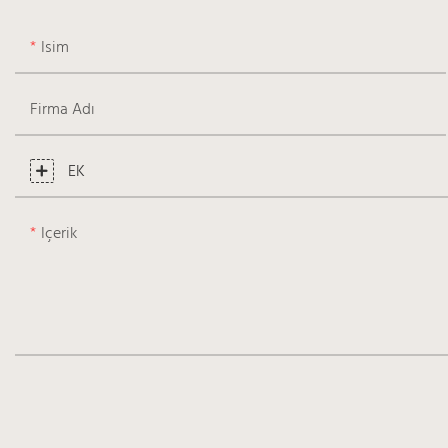
Isim
Firma Adı
EK
Içerik