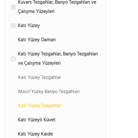
Kuvars Tezgahlar, Banyo Tezgahları ve
+
Çalışma Yüzeyleri
Katı Yüzey
Kuvars Tezgahlar
+
Katı Yüzey Damarı
Kuvars Banyo Tezgahları
Saf Akrilik Katı Yüzey
Katı Yüzey Tezgahlar, Banyo Tezgahları
Kuvars Tezgahlar
Modifiye Akrilik Katı Yüzey
-
ve Çalışma Yüzeyleri
Katı Yüzey Tezgahlar
Masif Yüzey Banyo Tezgahları
Katı Yüzey Tezgahlar
Katı Yüzeyli Küvet
Katı Yüzey Kaide