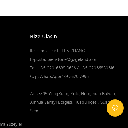
Bize Ulaşın
İletişim kişisi: ELLEN ZHANG
E-posta:
bienstone@gzgelandi.com
Tel: +86-020-6685 0636 / +86-02066850616
Cep/WhatsApp: 139 2620 7996
Adres: 15 YongXiang Yolu, Hongmian Bulvarı,
Xinhua Sanayi Bölgesi, Huadu İlçesi, Guangzhou
Şehri
şma Yüzeyleri