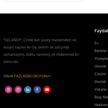
Faydal
"GELANDY", Çin'de katı yüzey malzemeleri ve
Ev
kuvars taşının Ar-Ge, üretim ve satışında
Renkler
uzmanlaşmış, köklü, tanınmış ve mükemmel bir
Yüzeyle
üreticidir.
Ürünler
Çözüm
DAHA FAZLASINI OKUYUN>>
Destek
Vakalar
Bilgi Me
Hakkımı