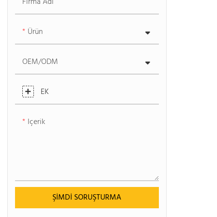
Firma Adı
Ürün
OEM/ODM
EK
Içerik
ŞIMDI SORUŞTURMA