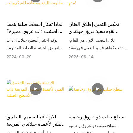
قدرتها على تحسين الشكل
والوظيفة على حدٍ سواء. ومع
استمرار تطور عالم التصميم، تبقى
تمكين التميز: إطلاق العنان
لماذا تختار أسطحًا صلبة بنمط
أسطح جيلاندي الصلبة منارةً
لقوة تنفيذ فريق جيلاندي
الخشب ذات عروق مميزة؟
للإبداع، تُتيح إمكانياتٍ لا حدود لها
لتحقيق تأثير مدوٍ!
أسطح مقاومة للبقع ومضادة
خلال النصف الأول من العام،
يوفر اختيار أسطح جيلاندي ذات
لمن يسعون إلى الارتقاء
للميكروبات
حققت كفاءة فريق العمل في تنفيذ
العروق الخشبية الصلبة المقاومة
بالمساحات من خلال تطبيقاتٍ
المهام المتطلبات بشكل عام. ومع
للبقع والمضادة للميكروبات، والتي
مبتكرةٍ ومُصممةٍ خصيصاً.
2024
03
29
2023
08
14
ذلك، نسعى باستمرار إلى تحقيق
تتميز بمرونة التشكيل، وسهولة
تقدم أكبر، وذلك للوصول إلى
التركيب، وسهولة التلميع والتجديد،
مستويات أعلى من رضا العملاء
العديد من المزايا.
وتحقيق أهداف هذا العام على نحو
أفضل.
سطح صلب ذو عروق رخامية
الارتقاء بالتصميم: التطبيق
الفني لأعمدة جيلاندي المربعة
سطح صلب ذو عروق رخامية.
ذات الأسطح الصلبة