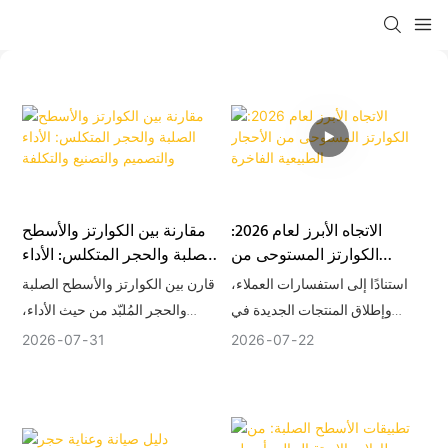
الاتجاه الأبرز لعام 2026:
مقارنة بين الكوارتز والأسطح
الكوارتز المستوحى من
الصلبة والحجر المتكلس: الأداء
الأحجار الطبيعية الفاخرة
والتصميم والتصنيع والتكلفة
استنادًا إلى استفسارات العملاء،
قارن بين الكوارتز والأسطح الصلبة
وإطلاق المنتجات الجديدة في
والحجر المُلبّد من حيث الأداء،
القطاع، والرؤى المستقاة من
والوصلات، والتصنيع، والتصميم،
2026
07
31
2026
07
22
المعارض التجارية الكبرى، حددنا
والسعر، والإصلاح، والشحن،
عدة اتجاهات ناشئة في سوق
وأفضل الاستخدامات. لا يوجد خيار
أسطح الكوارتز. في عام 2026،
واحد "أفضل" لمادة أسطح المطابخ.
يبرز اتجاه واحد بشكل واضح في
يُعد الكوارتز خيارًا شائعًا للمطابخ