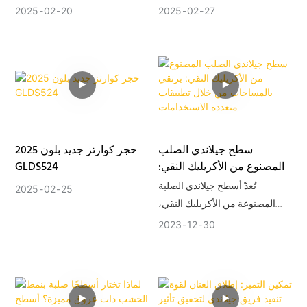
2025
02
20
2025
02
27
سطح جيلاندي الصلب
حجر كوارتز جديد بلون 2025
المصنوع من الأكريليك النقي:
GLDS524
يرتقي بالمساحات من خلال
تُعدّ أسطح جيلاندي الصلبة
2025
02
25
تطبيقات متعددة الاستخدامات
المصنوعة من الأكريليك النقي،
بفضل مرونتها ومتانتها الاستثنائية،
2023
12
30
وسيلةً ثوريةً للمصممين
والمهندسين المعماريين. وتُظهر
تطبيقاتها في مختلف المساحات
ليس فقط قابليتها للتكيف، بل أيضاً