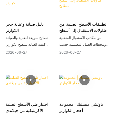
تشكيل قرارات الشراء عالميًا:
الداخلية. أما الأسطح الصلبة فهي
الطلب المتزايد على أسطح
الأنسب عندما تكون الوصلات غير
الكوارتز المستوحاة من الأحجار
المرئية، والتفاصيل المنحنية،
تطبيقات الأسطح الصلبة: من
دليل صيانة وعناية حجر
الطبيعية الفاخرة. يتجه تفضيل
وسهولة الإصلاح هي الأهم. يتميز
طاولات الاستقبال إلى أسطح
الكوارتز
المستهلكين لتصاميم الكوارتز نحو
الحجر المُلبّد بمقاومته العالية
المطابخ
من مكاتب الاستقبال المنحنية
نصائح سريعة للعناية والصيانة
جماليات الأحجار الطبيعية الأصيلة.
للحرارة والأشعة فوق البنفسجية،
ومحطات العمل المصممة حسب
كيفية العناية بسطح الكوارتز
بالإضافة إلى مظهره الرقيق
الطلب إلى أسطح المطابخ،
الخاص بك الأسئلة الشائعة حول
والعصري، ولكنه يتطلب فنيًا ذا
2026
06
27
2026
06
27
ووحدات الحمام، والجدران
العناية بصيانة أسطح الكوارتز
خبرة واسعة في التصنيع.
المميزة، وشاشات العرض في
متاجر البيع بالتجزئة، تجمع الأسطح
الصلبة بين الجماليات والوظائف
طويلة الأمد.
ياوتشي ميستيك | مجموعة
اختبار طي الأسطح الصلبة
أحجار الكوارتز
الأكريليكية من جيلاندي