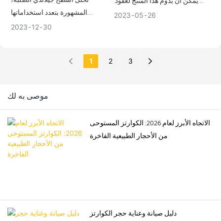
تحتل أسطح جيلاندي الصلبة،
يمكن أن يدوم هذا المنتج لعقود.
المشهورة بتعدد استخداماتها
وتجمع وصلاته بين استخدام النجارة
2023
05
26
وجاذبيتها الجمالية، مكانة بارزة في
والغراء والبراغي، والتي يتم ربطها
2023
12
30
عالم التصميم الداخلي بفضل
بإحكام مع بعضها البعض.
استخدامها المبتكر في الأعمدة
1
2
3
المربعة. تستكشف هذه المقالة
الاستخدام المبتكر لأسطح جيلاندي
الصلبة في صناعة الأعمدة المربعة،
موصى به لك
مُبرزةً كيف تُسهم هذه المادة في
كلٍ من العناصر الهيكلية والبصرية
الاتجاه الأبرز لعام 2026: الكوارتز المستوحى
للمساحات الداخلية.
من الأحجار الطبيعية الفاخرة
دليل صيانة وعناية حجر الكوارتز