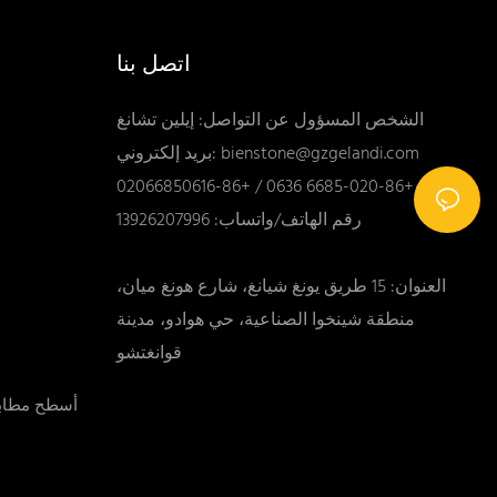
اتصل بنا
الشخص المسؤول عن التواصل: إيلين تشانغ
bienstone@gzgelandi.com
بريد إلكتروني:
الهاتف: +86-020-6685 0636 / +86-02066850616
رقم الهاتف/واتساب: 13926207996
العنوان: 15 طريق يونغ شيانغ، شارع هونغ ميان،
منطقة شينخوا الصناعية، حي هوادو، مدينة
قوانغتشو
- أسطح مطا