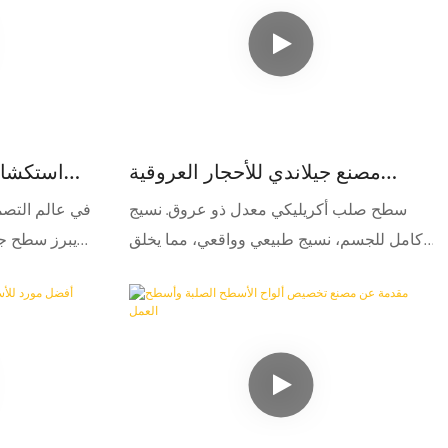
يحتاج إلى صيانة كبيرة، ما يجعلها مناسبة للعديد
من التطبيقات.
مصنع جيلاندي للأحجار العروقية
استكشاف 
الصلبة الأكريليكية الشفافة عالية
ال
سطح صلب أكريليكي معدل ذو عروق. نسيج
في عالم التصم
الجودة - جيلاندي
كامل للجسم، نسيج طبيعي وواقعي، مما يخلق
يبرز سطح جي
المزيد من الإمكانيات.
على الد
المساحات 
الطبيعي ا
والتجارية على حد سواء إلى تحف فنية خالدة.