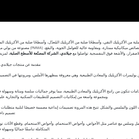
بة من الأكريليك النقي، وأسطحًا صلبة من الأكريليك المُعدّل، وأسطحًا صلبة من الأكريليك ال
ائص ميكانيكية ممتازة، ومقاومة عالية للعوامل الجوية، والبقع،
لاصفرار، والأشعة فوق البنفسجية. تواصلوا مع
جيلاندي، الشركة المصنّعة للأسطح الصلبة،
مقدمة عن منتجات جيلاندي للأسطح الصلبة:
وليمرات الأكريليك والمعادن الطبيعية. وهي معروفة بمظهرها الأملس، ومرونتها في التصمي
امات تتكون من راتنج الأكريليك والمعادن الطبيعية، مما يوفر جماليات سلسة ومتانة وسهولة ف
ومجموعة واسعة من إمكانيات التصميم للتطبيقات السكنية والتجارية على حد سواء.
للون والملمس والشكل. تتيح هذه المرونة تصميمات إبداعية مصممة خصيصًا لتلبية متطلبات م
تصميم داخلي محددة.
مل وسلس مع عناصر مثل الأحواض، وأحواض الاستحمام، وأحواض الاستحمام، وقطع الأثاث. تو
المتكاملة تناسقًا جماليًا وسهولة في الصيانة.