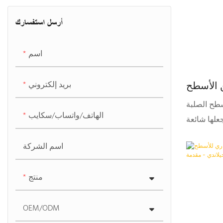
، وطاولات
أرسل استفسارك
ندما يتعلق
ئف مساحتك
اسم
 هو الخيار
في دمج سطح
 التجارية
بريد إلكتروني
 الأسطح
ا فحسب، بل
لبة، سعر
سطح الصلبة
المصنع
الهاتف/واتساب/سكايب
علها شائعة
تصميم سلس،
اسم الشركة
منتج
OEM/ODM