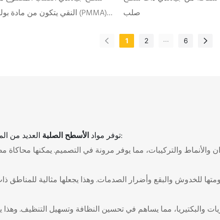
صلب
النقي يتكون من مادة بوليميثا
كطبقة أساسية ومسحوق هيدروكسيد ا
...
1
2
6
عالي الجودة. يتميز بخصائص ميكاني
ومقاومة عالية للعوامل الجوية، والب
والاصفرار، والأشعة فوق البنفسجية.
العديد من المزايا التي تجعلها جذابة للاستخدامات السكنية والتجارية على حد سواء:
توفر مواد
الأسطح الصلبة
ن والأنماط والتركيبات، مما يوفر مرونة في التصميم. يمكنها محاكاة م
متها للخدوش والبقع وأضرار الصدمات. وهذا يجعلها مثالية للمناطق ذات ا
يات والبكتيريا، مما يساهم في تحسين النظافة وتسهيل التنظيف. وهذا