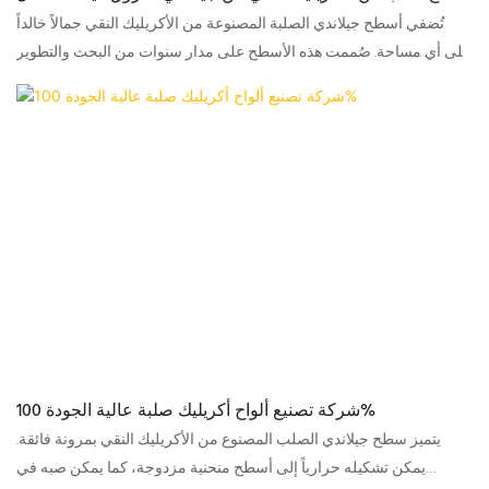
مثالية
تُضفي أسطح جيلاندي الصلبة المصنوعة من الأكريليك النقي جمالاً خالداً
على أي مساحة. صُممت هذه الأسطح على مدار سنوات من البحث والتطوير
المتواصل، مما يوفر متانة فائقة، وخيارات تصميم متعددة، وتشطيبات
سلسة.
شركة تصنيع ألواح أكريليك صلبة عالية الجودة 100%
يتميز سطح جيلاندي الصلب المصنوع من الأكريليك النقي بمرونة فائقة.
يمكن تشكيله حرارياً إلى أسطح منحنية مزدوجة، كما يمكن صبه في