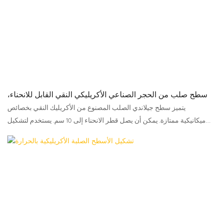
سطح صلب من الحجر الصناعي الأكريليكي النقي القابل للانحناء،
مناسب للديكور الداخلي
يتميز سطح جيلاندي الصلب المصنوع من الأكريليك النقي بخصائص
ميكانيكية ممتازة. يمكن أن يصل قطر الانحناء إلى 10 سم. يستخدم لتشكيل
القطع الزائد في الأماكن المغلقة والمفتوحة.