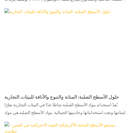
عالي الجودة. يتميز بخصائص ميكانيكية ممتازة ومقاومة عالية للعوامل
الجوية، والبقع، والماء، والاصفرار، والأشعة فوق البنفسجية.
حلول الأسطح الصلبة: المتانة والتنوع والأناقة للبيئات التجارية
يُعدّ استخدام مواد الأسطح الصلبة شائعًا جدًا في البيئات التجارية نظرًا
لمتانتها وتعدد استخداماتها وجاذبيتها الجمالية. مواد الأسطح الصلبة هي مواد
مركبة مصممة هندسيًا، مصنوعة بشكل أساسي من راتنجات الأكريليك
والبوليستر، بالإضافة إلى مسحوق الهيدروكسيد.