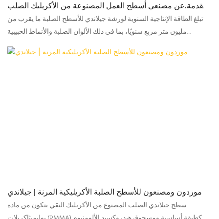
مقدمة عن مصنعي أسطح العمل المصنوعة من الأكريليك الصلب
(جيلاندي)
تبلغ الطاقة الإنتاجية السنوية لورشة جيلاندي للأسطح الصلبة ما يقرب من
مليون متر مربع سنويًا، بما في ذلك الألوان الصلبة والأنماط الحبيبية
والعرقية. تتوفر خدمات تصنيع المعدات الأصلية (OEM) وتصنيع التصميم
الأصلي (ODM).
موردون ومصنعون للأسطح الصلبة الأكريليكية المرنة | جيلاندي
سطح جيلاندي الصلب المصنوع من الأكريليك النقي يتكون من مادة
بوليميثاكريلات (PMMA) كطبقة أساسية ومسحوق هيدروكسيد الألومنيوم