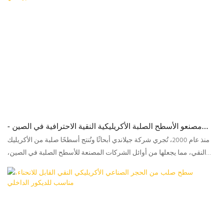
مصنعو الأسطح الصلبة الأكريليكية النقية الاحترافية في الصين -
جيلاندي
منذ عام 2000، تُجري شركة جيلاندي أبحاثًا وتُنتج أسطحًا صلبة من الأكريليك
النقي، مما يجعلها من أوائل الشركات المصنعة للأسطح الصلبة في الصين،
بخبرة تمتد لما يقارب 24 عامًا حتى الآن. تتميز أسطح جيلاندي الصلبة النقية
بمرونة فائقة، ومقاومة للبقع، وخصائص مضادة للبكتيريا.