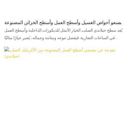
مصنعو أحواض الغسيل وأسطح العمل وأسطح الخزائن المصنوعة
من الأسطح الصلبة في الصين - جيلاندي
يُعد سطح جيلاندي الصلب الخيار الأمثل للديكورات الداخلية وأسطح العمل
في الساحات التجارية. فبفضل تنوعه ومتانته وجماله، يُعتبر خيارًا مثاليًا
لمجموعة واسعة من التطبيقات، بما في ذلك أسطح خزائن الحمامات،
وأحواض الغسيل، وأحواض غسيل الأطفال، وطاولات الخدمة، وأسطح
محطات التجميل. عندما يتعلق الأمر بتحسين مظهر ووظائف مساحتك
التجارية، فإن سطح جيلاندي الصلب هو الخيار الأمثل الذي لن يخيب ظنك.
فكّر في دمج سطح جيلاندي الصلب في مشروع ساحتك التجارية القادم
لخلق بيئة ليست جذابة بصريًا فحسب، بل عملية للغاية وتدوم طويلًا.