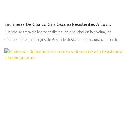
Encimeras De Cuarzo Gris Oscuro Resistentes A Los
Arañazos Para Cocina
Cuando se trata de lograr estilo y funcionalidad en la cocina, las
encimeras de cuarzo gris de Gelandy destacan como una opción de
primera calidad. Reconocida por su durabilidad, estética elegante y
versatilidad, la serie de cuarzo gris de Gelandy incluye diversos patrones
y texturas que se adaptan a diferentes preferencias de diseño, desde
elegantes colores sólidos hasta sofisticados acabados que imitan el
mármol. Ya sea que esté remodelando su cocina o equipando una
nueva, el cuarzo gris de Gelandy ofrece el equilibrio perfecto entre
forma y función.