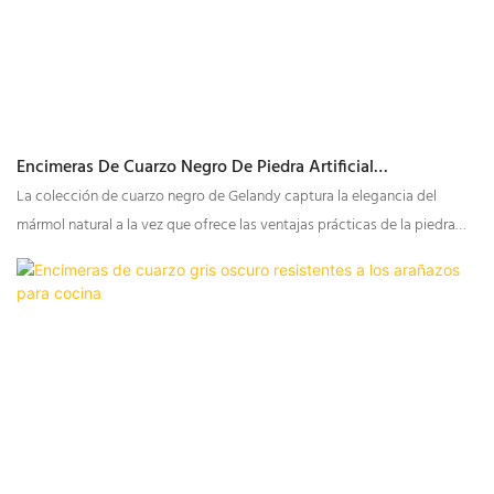
Encimeras De Cuarzo Negro De Piedra Artificial
Personalizadas
La colección de cuarzo negro de Gelandy captura la elegancia del
mármol natural a la vez que ofrece las ventajas prácticas de la piedra
artificial. Con una variedad de vetas y texturas, esta colección se adapta
a una amplia gama de estilos de diseño, desde los más atrevidos y
llamativos hasta los más sobrios y refinados.