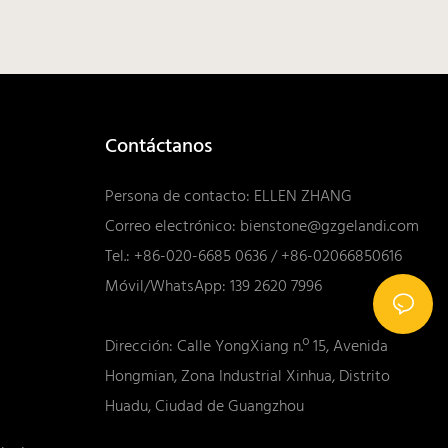
Contáctanos
Persona de contacto: ELLEN ZHANG
Correo electrónico:
bienstone@gzgelandi.com
Tel.: +86-020-6685 0636 / +86-02066850616
Móvil/WhatsApp: 139 2620 7996
Dirección: Calle YongXiang n.º 15, Avenida
Hongmian, Zona Industrial Xinhua, Distrito
Huadu, Ciudad de Guangzhou