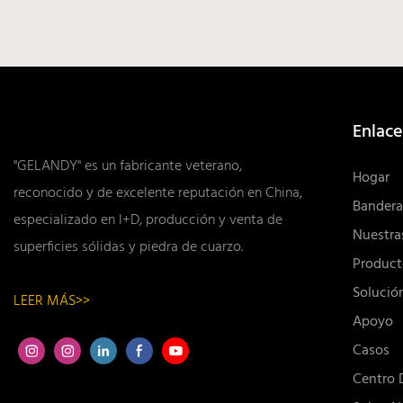
Enlace
"GELANDY" es un fabricante veterano,
Hogar
reconocido y de excelente reputación en China,
Bandera
especializado en I+D, producción y venta de
Nuestras
superficies sólidas y piedra de cuarzo.
Product
Solució
LEER MÁS>>
Apoyo
Casos
Centro 