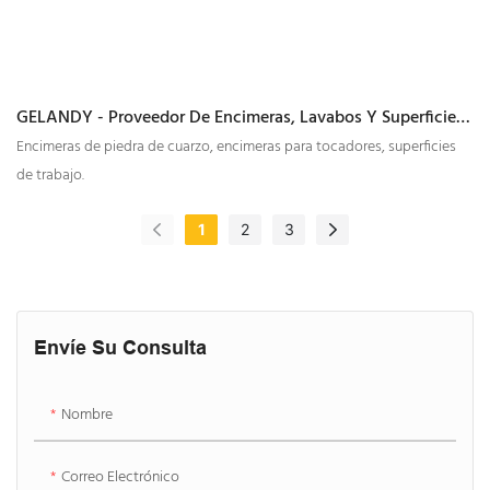
GELANDY - Proveedor De Encimeras, Lavabos Y Superficies
De Trabajo De Piedra De Cuarzo
Encimeras de piedra de cuarzo, encimeras para tocadores, superficies
de trabajo.
1
2
3
Envíe Su Consulta
Nombre
Correo Electrónico