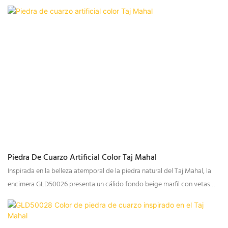
elegante paleta dorada crea un aspecto acogedor y sofisticado, lo que
la hace ideal para interiores modernos, minimalistas, clásicos y de lujo.
Piedra De Cuarzo Artificial Color Taj Mahal
Inspirada en la belleza atemporal de la piedra natural del Taj Mahal, la
encimera GLD50026 presenta un cálido fondo beige marfil con vetas
suaves y fluidas. Su aspecto elegante y discreto la convierte en una
superficie de cuarzo ideal para interiores residenciales y comerciales,
incluyendo encimeras de cocina, tocadores de baño, islas, mostradores