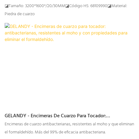
GELANDY
◪Tamaño: 3200*1600*/20/30MM◪Código HS: 68109990◪Material:
Piedra de cuarzo
GELANDY - Encimeras De Cuarzo Para Tocador:
Antibacterianas, Resistentes Al Moho Y Con Propiedades
Encimeras de cuarzo antibacterianas, resistentes al moho y que eliminan
Para Eliminar El Formaldehído.
el formaldehído. Más del 99% de eficacia antibacteriana.