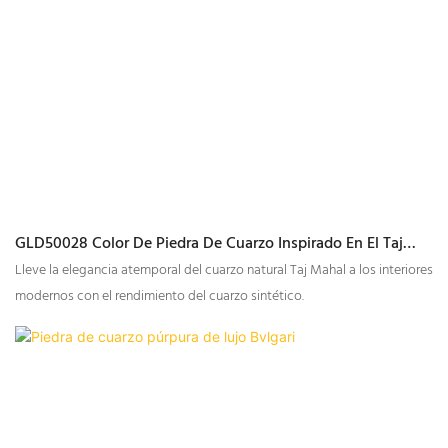
de recepción, barras de bar y mesas.
GLD50028 Color De Piedra De Cuarzo Inspirado En El Taj
Mahal
Lleve la elegancia atemporal del cuarzo natural Taj Mahal a los interiores
modernos con el rendimiento del cuarzo sintético.