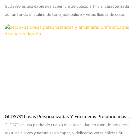
Personalizadas
GLDS730 es una expresiva superficie de cuarzo artificial caracterizada
por un fondo cristalino de tono jade pálido y vetas fluidas de color
marrón dorado. Capas de fragmentos translúcidos con apariencia
mineral crean profundidad visual, mientras que el movimiento lineal
irregular confiere a cada instalación un aspecto dinámico y natural.
GLDS731 Losas Personalizadas Y Encimeras Prefabricadas De
Cuarzo Dorado
GLDS731 es una piedra de cuarzo de alta calidad en tono dorado, con
texturas suaves y naturales en capas, y delicadas vetas cálidas. Su