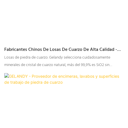
ambiente elegante y acogedor.
Fabricantes Chinos De Losas De Cuarzo De Alta Calidad -
GELANDY
Losas de piedra de cuarzo. Gelandy selecciona cuidadosamente
minerales de cristal de cuarzo natural, más del 99,9% es SiO2 sin
materiales dañinos de metales pesados ​​radiactivos, las losas de piedra
de cuarzo contienen más del 93% de arena de cuarzo.