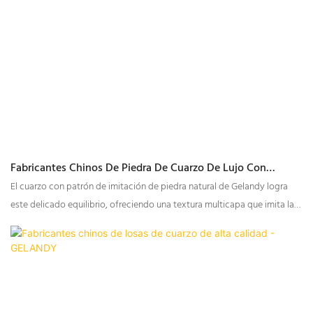
cocina.
Fabricantes Chinos De Piedra De Cuarzo De Lujo Con
Translucidez
El cuarzo con patrón de imitación de piedra natural de Gelandy logra
este delicado equilibrio, ofreciendo una textura multicapa que imita las
complejidades de la piedra natural, a la vez que incorpora
características avanzadas que realzan su valor como elemento
decorativo. Con su singular combinación de tonos blancos y dorados,
junto con su capacidad para transmitir la luz, este panel está destinado
a redefinir los estándares de la decoración de espacios, creando un