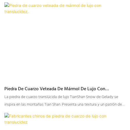
Piedra De Cuarzo Veteada De Mármol De Lujo Con
Translucidez.
La piedra de cuarzo translúcida de lujo TianShan Snow de Gelady se
inspira en las montañas Tian Shan. Presenta una textura y un patrón de
piedra natural. Sin iluminación, ofrece una sensación robusta similar a la
de la piedra, pero al iluminarse, crea un ambiente cálido y acogedor. Es
el material ideal para barras de bar, encimeras de cocina e islas de