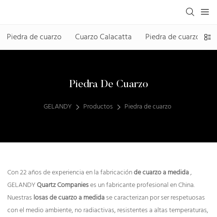
Piedra de cuarzo
Cuarzo Calacatta
Piedra de cuarzo sin s
Piedra De Cuarzo
GELANDY
Productos
Piedra de cuarzo
Con 22 años de experiencia en la fabricación
de cuarzo a medida
,
GELANDY
Quartz Companies
es un fabricante profesional en China.
Nuestras
losas de cuarzo a medida
se caracterizan por ser respetuosas
con el medio ambiente, no radiactivas, resistentes a altas temperaturas,