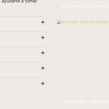
a ayudarte a tomar
Encimeras De Superfic
OUR CASES - WHAT W