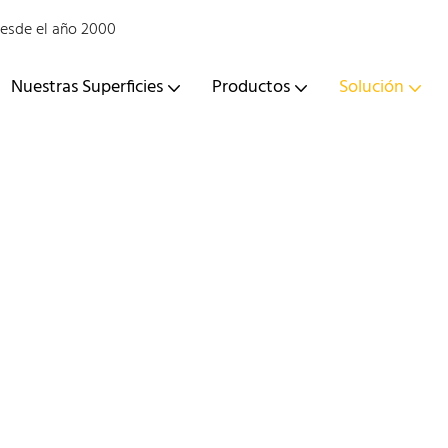
desde el año 2000
Nuestras Superficies
Productos
Solución
Encimeras De Cocina Y Baño
GELANDY
Solución
Encimeras de cocina y baño