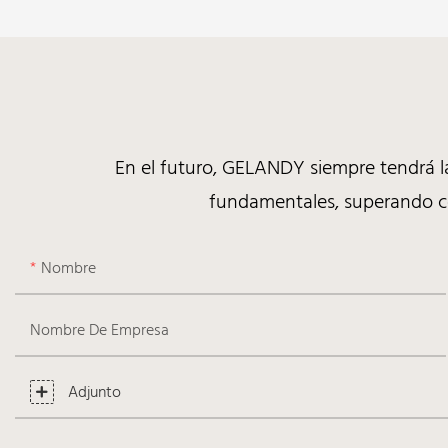
Función antiviral contra la gripe. Antibacterianas, resistentes
al moho y que eliminan el formaldehído.
En el futuro, GELANDY siempre tendrá la
fundamentales, superando co
Nombre
Nombre De Empresa
Adjunto