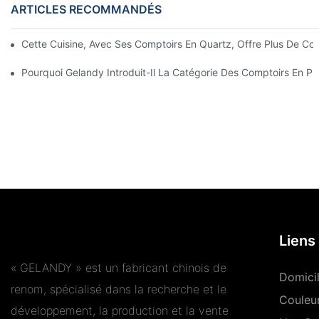
ARTICLES RECOMMANDÉS
Cette Cuisine, Avec Ses Comptoirs En Quartz, Offre Plus De Con
Pourquoi Gelandy Introduit-Il La Catégorie Des Comptoirs En Pie
Liens 
« GELANDY » est un fabricant chinois de
Domici
renom, spécialisé dans la recherche et le
Couleu
développement, la production et la vente