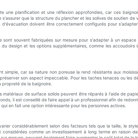
ite une planification et une réflexion approfondies, car ces baign
e s'assurer que la structure du plancher et les solives de soutien d
me d'évacuation doivent être correctement configurés pour s'adapter
ide sont souvent fabriquées sur mesure pour s'adapter à un espace 
té du design et les options supplémentaires, comme les accoudoirs in
ent simple, car sa nature non poreuse la rend résistante aux moisis
 préserver son aspect impeccable. Pour les taches tenaces ou les d
a propreté de la baignoire.
 matériaux de surface solide peuvent être réparés à l'aide de papi
s, il est conseillé de faire appel à un professionnel afin de redonne
 qui en fait une option intéressante pour les personnes actives.
rier considérablement selon des facteurs tels que la taille, le styl
 considérées comme un investissement à long terme en raison de leu
 sur mesure, peuvent également faire augmenter le coût total de la b