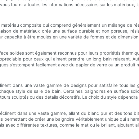
vous fournira toutes les informations nécessaires sur les matériaux, l
'un matériau composite qui comprend généralement un mélange de rési
aison de matériaux crée une surface durable et non poreuse, résis
ur capacité à être moulés en une variété de formes et de dimension
rface solides sont également reconnus pour leurs propriétés thermiqu
préciable pour ceux qui aiment prendre un long bain relaxant. Autre
arques s'estompent facilement avec du papier de verre ou un produit 
éclinent dans une vaste gamme de designs pour satisfaire tous les
chaque style de salle de bain. Certaines baignoires en surface sol
ntours sculptés ou des détails décoratifs. Le choix du style dépendr
déclinent dans une vaste gamme, allant du blanc pur et des tons bla
 permettant de créer une baignoire véritablement unique qui s'harmo
nis avec différentes textures, comme le mat ou le brillant, ajoutant 