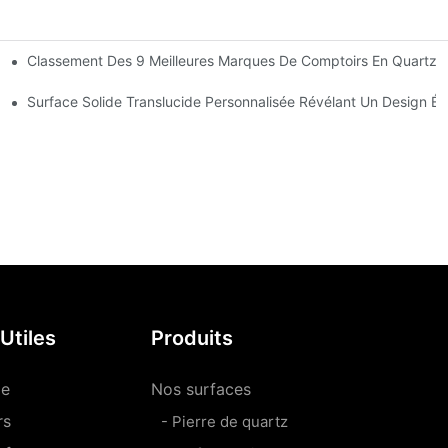
Classement Des 9 Meilleures Marques De Comptoirs En Quartz (
fort Et De Sécurité Aux Personnes Âgées Lorsqu'elles Cuisinent.
rre De Quartz De Qualité Alimentaire ?
Surface Solide Translucide Personnalisée Révélant Un Design Ét
Utiles
Produits
le
Nos surfaces
rs
- Pierre de quartz