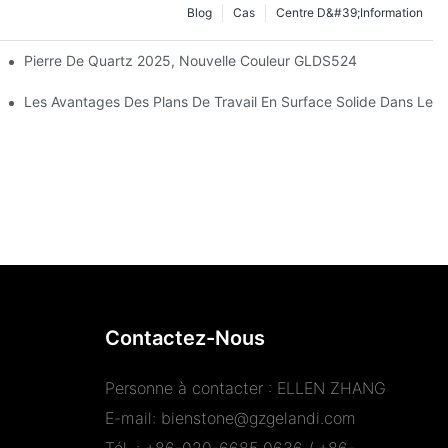
Blog
Cas
Centre D&#39;information
Guide D'achat 2025)
Pierre De Quartz 2025, Nouvelle Couleur GLDS524
oilé Enchanteur
Les Avantages Des Plans De Travail En Surface Solide Dans Les 
Contactez-Nous
Personne à contacter : ELLEN ZHANG
E-mail:
bienstone@gzgelandi.com