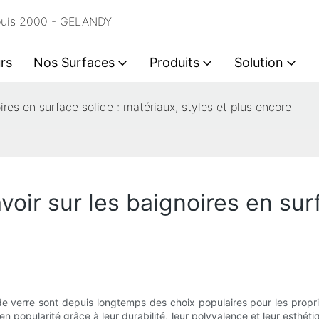
epuis 2000 - GELANDY
rs
Nos Surfaces
Produits
Solution
res en surface solide : matériaux, styles et plus encore
oir sur les baignoires en surf
 de verre sont depuis longtemps des choix populaires pour les propr
n popularité grâce à leur durabilité, leur polyvalence et leur esthét