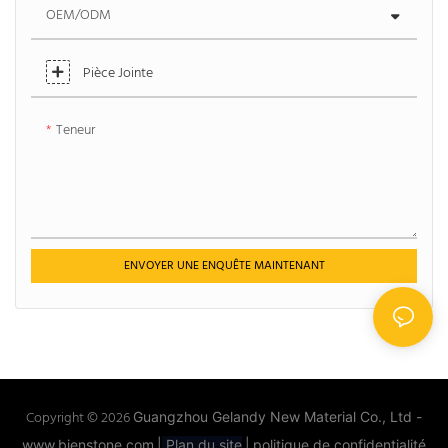
OEM/ODM
Pièce Jointe
Teneur
ENVOYER UNE ENQUÊTE MAINTENANT
Copyright © 2026
Guangzhou Gelandy New Material Co., Ltd -
www.bienstone.com
|
Plan du site
|
politique de confidentialité