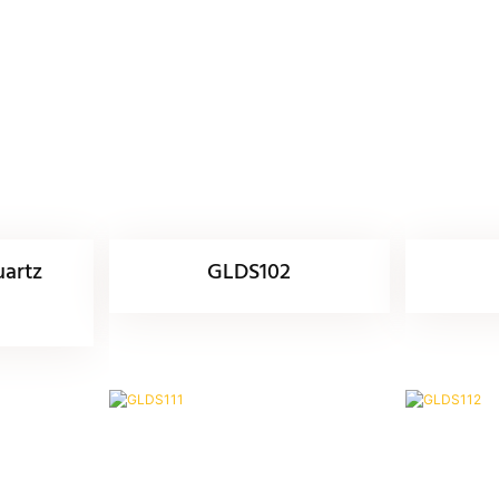
uartz
GLDS102