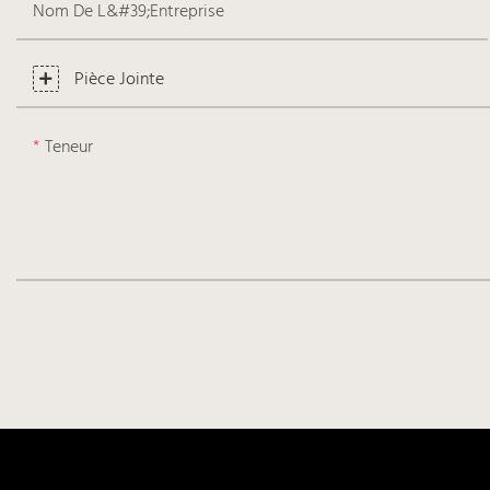
Nom De L&#39;entreprise
Pièce Jointe
Teneur