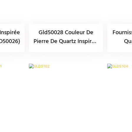
Inspirée
Gld50028 Couleur De
Fournis
LD50026)
Pierre De Quartz Inspirée
Qu
Du Taj Mahal